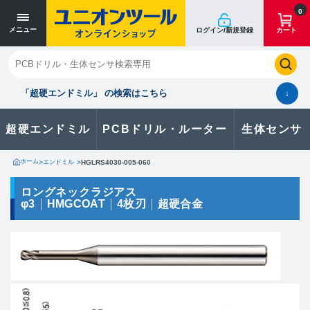
寸法単位 [mm]
寸法単位 [mm]
0
メニュー
ログイン/新規登録
カート
閉じる
お気に入り
クイックオーダー
購入履歴
「超硬エンドミル」 の検索はこちら
↓
超硬エンドミル
PCBドリル・ルーター
生体センサ
カタログのダウンロードや
製品に関するお問い合わせはこちら
ホーム
>
エンドミル
>
HGLRS4030-005-060
お問い合わせ
ロングネックラジアス
φ3
HMGCOAT
4枚刃
超硬合金
カタログ一覧