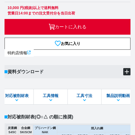
10,000 円(税抜)以上で送料無料
営業日14:00までの注文受付分を当日出荷
カートに入れる
お気に入り
特約店情報
資料ダウンロード
製品PDF
ダウンロード
対応被削材表
工具情報
工具寸法
製品説明動画
STEPファイル
DXFファイル
対応被削材表
(◎○△ の順に推奨)
炭素鋼
合金鋼
プリハードン鋼
焼入れ鋼
S45C
SK/SCM
NAK