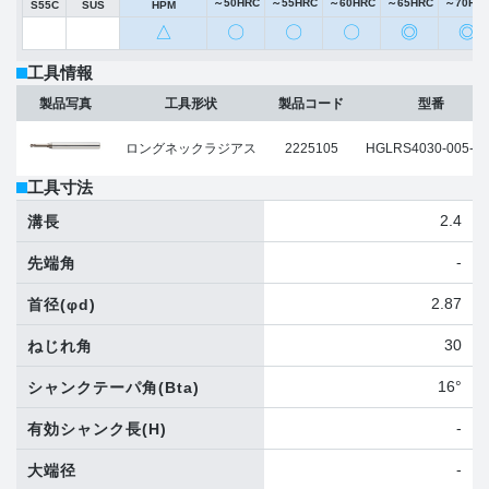
～50HRC
～55HRC
～60HRC
～65HRC
～70HR
S55C
SUS
HPM
△
〇
〇
〇
◎
◎
工具情報
製品写真
工具形状
製品コード
型番
ロングネックラジアス
2225105
HGLRS4030-005-06
工具寸法
2.4
溝長
-
先端角
2.87
首径
(φd)
30
ねじれ角
16°
シャンクテーパ角
(Bta)
-
有効シャンク長
(H)
-
大端径