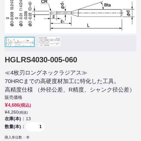
HGLRS4030-005-060
≪4枚刃ロングネックラジアス≫
70HRCまでの高硬度材加工に特化した工具。
高精度仕様 （外径公差、R精度、シャンク径公差）
販売価格
¥
4,686
(税込)
¥
4,260
(税抜)
在庫(本)
13
数量(本)
購入単位数
本