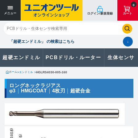
寸法単位 [mm]
寸法単位 [mm]
0
メニュー
ログイン/新規登録
カート
閉じる
お気に入り
クイックオーダー
購入履歴
「超硬エンドミル」 の検索はこちら
↓
超硬エンドミル
PCBドリル・ルーター
生体センサ
カタログのダウンロードや
製品に関するお問い合わせはこちら
ホーム
>
エンドミル
>
HGLRS4030-005-160
お問い合わせ
ロングネックラジアス
φ3
HMGCOAT
4枚刃
超硬合金
カタログ一覧