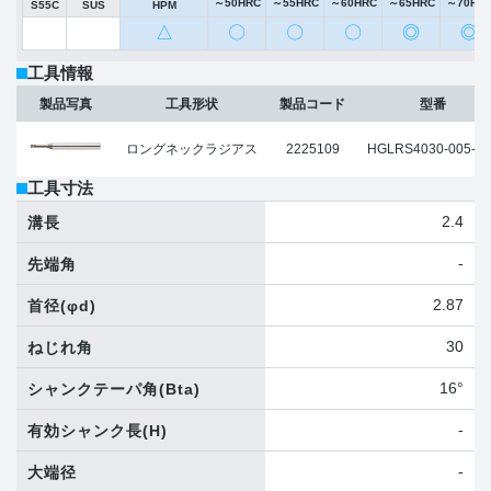
～50HRC
～55HRC
～60HRC
～65HRC
～70HR
S55C
SUS
HPM
△
〇
〇
〇
◎
◎
工具情報
製品写真
工具形状
製品コード
型番
ロングネックラジアス
2225109
HGLRS4030-005-16
工具寸法
2.4
溝長
-
先端角
2.87
首径
(φd)
30
ねじれ角
16°
シャンクテーパ角
(Bta)
-
有効シャンク長
(H)
-
大端径