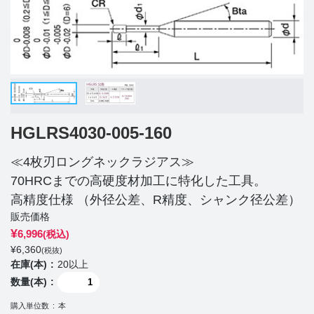
HGLRS4030-005-160
≪4枚刃ロングネックラジアス≫
70HRCまでの高硬度材加工に特化した工具。
高精度仕様 （外径公差、R精度、シャンク径公差）
販売価格
¥
6,996
(税込)
¥
6,360
(税抜)
在庫(本)
20以上
数量(本)
購入単位数
本