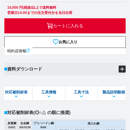
10,000 円(税抜)以上で送料無料
営業日14:00までの注文受付分を当日出荷
カートに入れる
お気に入り
特約店情報
資料ダウンロード
製品PDF
ダウンロード
対応被削材表
工具情報
工具寸法
製品説明動画
STEPファイル
DXFファイル
対応被削材表
(◎○△ の順に推奨)
炭素鋼
合金鋼
プリハードン鋼
焼入れ鋼
S45C
SK/SCM
NAK