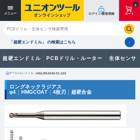
寸法単位 [mm]
寸法単位 [mm]
0
メニュー
ログイン/新規登録
カート
閉じる
お気に入り
クイックオーダー
購入履歴
「超硬エンドミル」 の検索はこちら
↓
超硬エンドミル
PCBドリル・ルーター
生体センサ
カタログのダウンロードや
製品に関するお問い合わせはこちら
ホーム
>
エンドミル
>
HGLRS4040-01-160
お問い合わせ
ロングネックラジアス
φ4
HMGCOAT
4枚刃
超硬合金
カタログ一覧