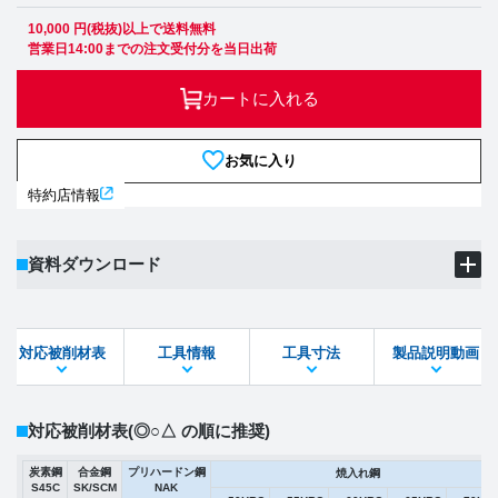
10,000 円(税抜)以上で送料無料
営業日14:00までの注文受付分を当日出荷
カートに入れる
お気に入り
特約店情報
資料ダウンロード
製品PDF
ダウンロード
対応被削材表
工具情報
工具寸法
製品説明動画
STEPファイル
DXFファイル
対応被削材表
(◎○△ の順に推奨)
炭素鋼
合金鋼
プリハードン鋼
焼入れ鋼
S45C
SK/SCM
NAK