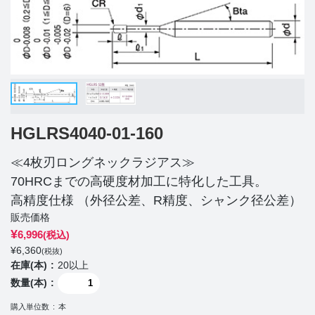
HGLRS4040-01-160
≪4枚刃ロングネックラジアス≫
70HRCまでの高硬度材加工に特化した工具。
高精度仕様 （外径公差、R精度、シャンク径公差）
販売価格
¥
6,996
(税込)
¥
6,360
(税抜)
在庫(本)
20以上
数量(本)
購入単位数
本