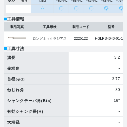
～50HRC
～55HRC
～60HRC
～65HRC
～70HR
S55C
SUS
HPM
△
〇
〇
〇
◎
◎
工具情報
製品写真
工具形状
製品コード
型番
ロングネックラジアス
2225122
HGLRS4040-01-160
工具寸法
3.2
溝長
-
先端角
3.77
首径
(φd)
30
ねじれ角
16°
シャンクテーパ角
(Bta)
-
有効シャンク長
(H)
-
大端径