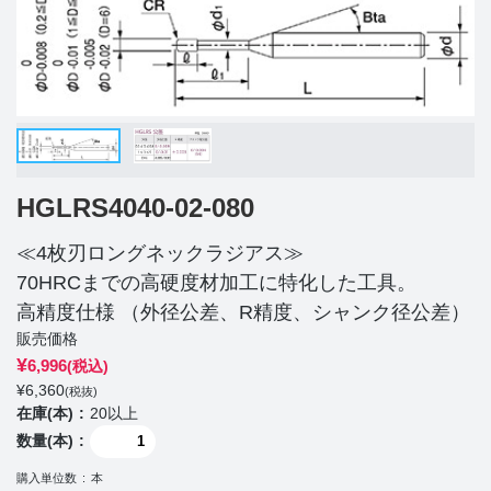
HGLRS4040-02-080
≪4枚刃ロングネックラジアス≫
70HRCまでの高硬度材加工に特化した工具。
高精度仕様 （外径公差、R精度、シャンク径公差）
販売価格
¥
6,996
(税込)
¥
6,360
(税抜)
在庫(本)
20以上
数量(本)
購入単位数
本