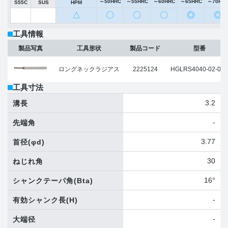
～50HRC
～55HRC
～60HRC
～65HRC
～70HR
S55C
SUS
HPM
△
〇
〇
〇
◎
◎
工具情報
製品写真
工具形状
製品コード
型番
ロングネックラジアス
2225124
HGLRS4040-02-080
工具寸法
3.2
溝長
-
先端角
3.77
首径
(φd)
30
ねじれ角
16°
シャンクテーパ角
(Bta)
-
有効シャンク長
(H)
-
大端径