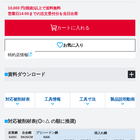
10,000 円(税抜)以上で送料無料
営業日14:00までの注文受付分を当日出荷
カートに入れる
お気に入り
特約店情報
資料ダウンロード
製品PDF
ダウンロード
対応被削材表
工具情報
工具寸法
製品説明動画
STEPファイル
DXFファイル
対応被削材表
(◎○△ の順に推奨)
炭素鋼
合金鋼
プリハードン鋼
焼入れ鋼
S45C
SK/SCM
NAK