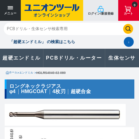
寸法単位 [mm]
寸法単位 [mm]
0
メニュー
ログイン/新規登録
カート
閉じる
お気に入り
クイックオーダー
購入履歴
「超硬エンドミル」 の検索はこちら
↓
超硬エンドミル
PCBドリル・ルーター
生体センサ
カタログのダウンロードや
製品に関するお問い合わせはこちら
ホーム
>
エンドミル
>
HGLRS4040-02-080
お問い合わせ
ロングネックラジアス
φ4
HMGCOAT
4枚刃
超硬合金
カタログ一覧