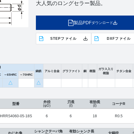
大人気のロングセラー製品。
製品PDF
ダウンロード
STEPファイル
DXFファイル
鋼
ガラス入り
鋳鉄
アルミ合金
グラファイト
銅
樹脂
チタン合金
樹脂
C
～65HRC
～70HRC
△
△
外径
刃長
有効長
型番
コーナR
(φD)
(ℓ)
(ℓ)
HRRS4060-05-18S
6
6
18
R0.5
シャンクテーパ角
有効シャンク長
ねじれ角
大端径