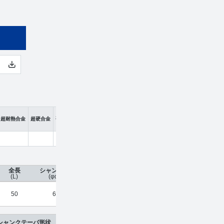
超耐熱合金
超硬合金
硬脆材
全長
シャンク径
コーティング
刃数
工具材種
希望小
(L)
(φd)
50
6
HARDMAX
4
超硬合金
¥
12
シャンクテーパ形状