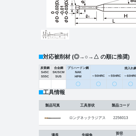
対応被削材 (◎→○→△ の順に推奨)
炭素鋼
合金鋼
プリハードン鋼
焼入れ
S45C
SK/SCM
NAK
～50HRC
～55HRC
～60HR
S55C
SUS
HPM
〇
〇
〇
〇
工具情報
製品写真
工具形状
製品コード
ロングネックラジアス
2256013
首径
溝長
先端角