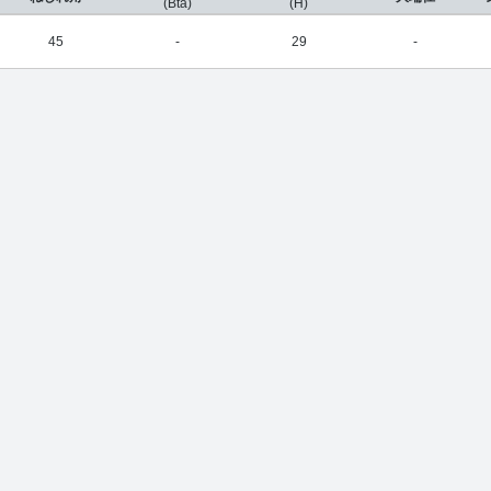
(Bta)
(H)
45
-
29
-