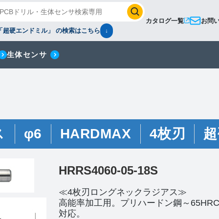
カタログ一覧
お問
「超硬エンドミル」 の検索はこちら
↓
生体センサ
ス
φ6
HARDMAX
4枚刃
超
HRRS4060-05-18S
≪4枚刃ロングネックラジアス≫
高能率加工用。プリハードン鋼～65HR
対応。