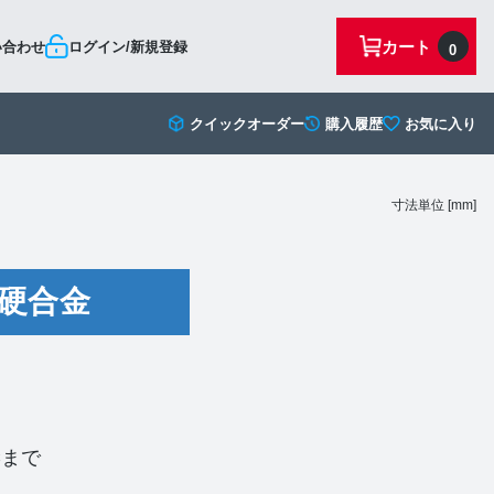
カート
い合わせ
ログイン/新規登録
0
クイックオーダー
購入履歴
お気に入り
寸法単位 [mm]
硬合金
Cまで