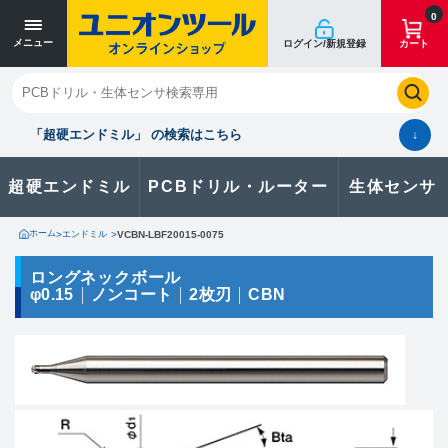
寸法単位 [mm]
寸法単位 [mm]
0
メニュー
ログイン/新規登録
カート
閉じる
お気に入り
クイックオーダー
購入履歴
「超硬エンドミル」 の検索はこちら
↓
超硬エンドミル
PCBドリル・ルーター
生体センサ
カタログのダウンロードや
製品に関するお問い合わせはこちら
ホーム
>
エンドミル
>
VCBN-LBF20015-0075
お問い合わせ
ロングネックボール
φ0.15
ノンコート
2枚刃
CBN
カタログ一覧