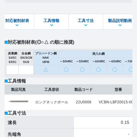
製品PDF
ダウンロード
対応被削材表
工具情報
工具寸法
製品説明動画
STEPファイル
DXFファイル
対応被削材表
(◎○△ の順に推奨)
炭素鋼
合金鋼
プリハードン鋼
焼入れ鋼
S45C
SK/SCM
NAK
～50HRC
～55HRC
～60HRC
～65HRC
～70HR
S55C
SUS
HPM
△
〇
〇
〇
〇
〇
工具情報
製品写真
工具形状
製品コード
型番
ロングネックボール
22U0006
VCBN-LBF20015-007
工具寸法
0.15
溝長
-
先端角