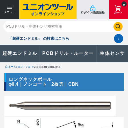
寸法単位 [mm]
寸法単位 [mm]
0
メニュー
ログイン/新規登録
カート
閉じる
お気に入り
クイックオーダー
購入履歴
「超硬エンドミル」 の検索はこちら
↓
超硬エンドミル
PCBドリル・ルーター
生体センサ
カタログのダウンロードや
製品に関するお問い合わせはこちら
ホーム
>
エンドミル
>
VCBN-LBF2004-010
お問い合わせ
ロングネックボール
φ0.4
ノンコート
2枚刃
CBN
カタログ一覧