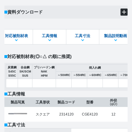
資料ダウンロード
製品PDF
ダウンロード
対応被削材表
工具情報
工具寸法
製品説明動画
STEPファイル
DXFファイル
対応被削材表
(◎○△ の順に推奨)
炭素鋼
合金鋼
プリハードン鋼
焼入れ鋼
S45C
SK/SCM
NAK
～50HRC
～55HRC
～60HRC
～65HRC
～70HR
S55C
SUS
HPM
工具情報
外径
製品写真
工具形状
製品コード
型番
(φD)
スクエア
2314120
CGE4120
12
工具寸法