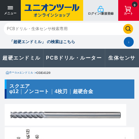
寸法単位 [mm]
寸法単位 [mm]
0
メニュー
ログイン/新規登録
カート
閉じる
お気に入り
クイックオーダー
購入履歴
「超硬エンドミル」 の検索はこちら
↓
超硬エンドミル
PCBドリル・ルーター
生体センサ
カタログのダウンロードや
製品に関するお問い合わせはこちら
ホーム
>
エンドミル
>
CGE4120
お問い合わせ
スクエア
φ12
ノンコート
4枚刃
超硬合金
カタログ一覧