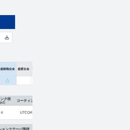
超耐熱合金
超硬合金
硬脆材
△
ャンク径
コーティング
刃数
工具材種
希望小売価格
販売価
(φd)
4
UTCOAT
2
超硬合金
¥
4,560
¥
3,01
シャンクテーパ形状