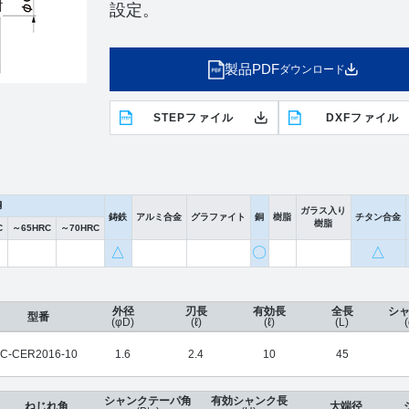
設定。
製品PDF
ダウンロード
STEPファイル
DXFファイル
鋼
ガラス入り
鋳鉄
アルミ合金
グラファイト
銅
樹脂
チタン合金
樹脂
C
～65HRC
～70HRC
△
〇
△
外径
刃長
有効長
全長
シ
型番
(φD)
(ℓ)
(ℓ)
(L)
C-CER2016-10
1.6
2.4
10
45
シャンクテーパ角
有効シャンク長
ねじれ角
大端径