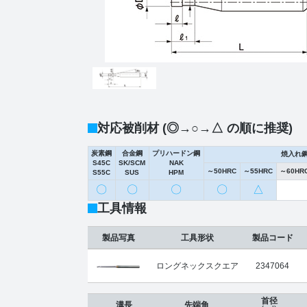
対応被削材 (◎→○→△ の順に推奨)
炭素鋼
合金鋼
プリハードン鋼
焼入れ
S45C
SK/SCM
NAK
～50HRC
～55HRC
～60HR
S55C
SUS
HPM
〇
〇
〇
〇
△
工具情報
製品写真
工具形状
製品コード
ロングネックスクエア
2347064
首径
溝長
先端角