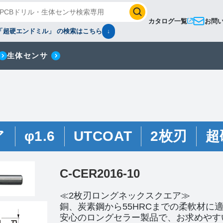
カタログ一覧
お問
「超硬エンドミル」 の検索はこちら
↓
生体センサ
ア
φ1.6
UTCOAT
2枚刃
超
C-CER2016-10
≪2枚刃ロングネックスクエア≫
銅、炭素鋼から55HRCまでの柔軟材に
安心のロングセラー製品で、お求めやす