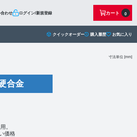
カート
い合わせ
ログイン/新規登録
0
クイックオーダー
購入履歴
お気に入り
寸法単位 [mm]
硬合金
適用。
い価格