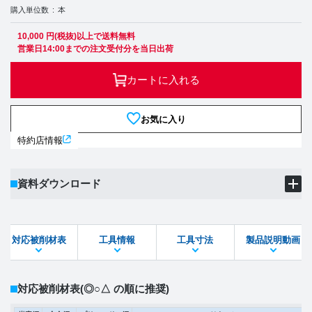
購入単位数
本
10,000 円(税抜)以上で送料無料
営業日14:00までの注文受付分を当日出荷
カートに入れる
お気に入り
特約店情報
資料ダウンロード
製品PDF
ダウンロード
対応被削材表
工具情報
工具寸法
製品説明動画
STEPファイル
DXFファイル
対応被削材表
(◎○△ の順に推奨)