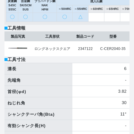
炭素鋼
合金鋼
プリハードン鋼
焼入れ鋼
S45C
SK/SCM
NAK
～50HRC
～55HRC
～60HRC
～65HRC
～70HR
S55C
SUS
HPM
〇
〇
〇
〇
△
工具情報
製品写真
工具形状
製品コード
型番
ロングネックスクエア
2347122
C-CER2040-35
工具寸法
6
溝長
-
先端角
3.82
首径
(φd)
30
ねじれ角
11°
シャンクテーパ角
(Bta)
-
有効シャンク長
(H)