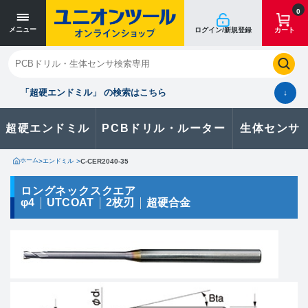
寸法単位 [mm]
寸法単位 [mm]
0
メニュー
ログイン/新規登録
カート
閉じる
お気に入り
クイックオーダー
購入履歴
「超硬エンドミル」 の検索はこちら
↓
超硬エンドミル
PCBドリル・ルーター
生体センサ
カタログのダウンロードや
製品に関するお問い合わせはこちら
ホーム
>
エンドミル
>
C-CER2040-35
お問い合わせ
ロングネックスクエア
φ4
UTCOAT
2枚刃
超硬合金
カタログ一覧