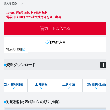
購入単位数
本
10,000 円(税抜)以上で送料無料
営業日14:00までの注文受付分を当日出荷
カートに入れる
お気に入り
特約店情報
資料ダウンロード
製品PDF
ダウンロード
対応被削材表
工具情報
工具寸法
製品説明動画
STEPファイル
DXFファイル
対応被削材表
(◎○△ の順に推奨)