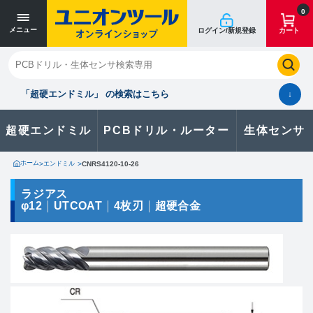
寸法単位 [mm]
寸法単位 [mm]
0
メニュー
ログイン/新規登録
カート
閉じる
お気に入り
クイックオーダー
購入履歴
「超硬エンドミル」 の検索はこちら
↓
超硬エンドミル
PCBドリル・ルーター
生体センサ
カタログのダウンロードや
製品に関するお問い合わせはこちら
ホーム
>
エンドミル
>
CNRS4120-10-26
お問い合わせ
ラジアス
φ12
UTCOAT
4枚刃
超硬合金
カタログ一覧