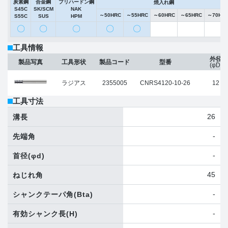
炭素鋼
合金鋼
プリハードン鋼
焼入れ鋼
S45C
SK/SCM
NAK
～50HRC
～55HRC
～60HRC
～65HRC
～70HR
S55C
SUS
HPM
〇
〇
〇
〇
〇
工具情報
外径
製品写真
工具形状
製品コード
型番
(φD)
ラジアス
2355005
CNRS4120-10-26
12
工具寸法
26
溝長
-
先端角
-
首径
(φd)
45
ねじれ角
-
シャンクテーパ角
(Bta)
-
有効シャンク長
(H)