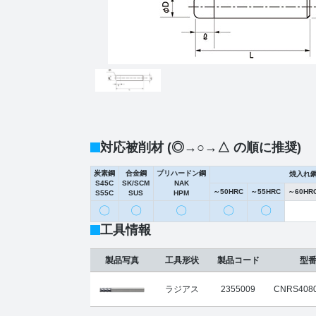
対応被削材 (◎→○→△ の順に推奨)
炭素鋼
合金鋼
プリハードン鋼
焼入れ
S45C
SK/SCM
NAK
～50HRC
～55HRC
～60HR
S55C
SUS
HPM
〇
〇
〇
〇
〇
工具情報
製品写真
工具形状
製品コード
型
ラジアス
2355009
CNRS4080