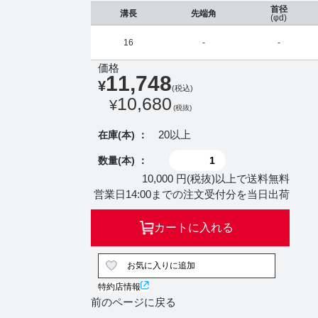
首径
溝長
先端角
(φd)
16
-
-
価格
11,748
¥
(税込)
10,680
¥
(税抜)
20以上
在庫(本) ：
数量(本) ：
10,000 円(税抜)以上で送料無料
営業日14:00までの注文受付分を当日出荷
カートに入れる
お気に入りに追加
特約店情報
前のページに戻る