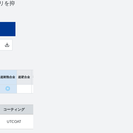
リを抑
超耐熱合金
超硬合金
硬脆材
◎
コーティング
刃数
工具材種
希望小売価格
販売価格
UTCOAT
4
超硬合金
¥
17,800
¥
11,748