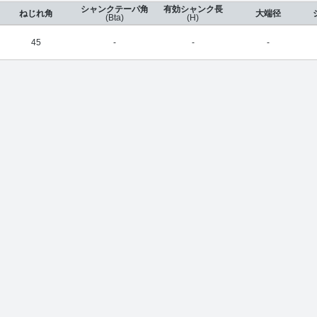
シャンクテーパ角
有効シャンク長
ねじれ角
大端径
(Bta)
(H)
45
-
-
-