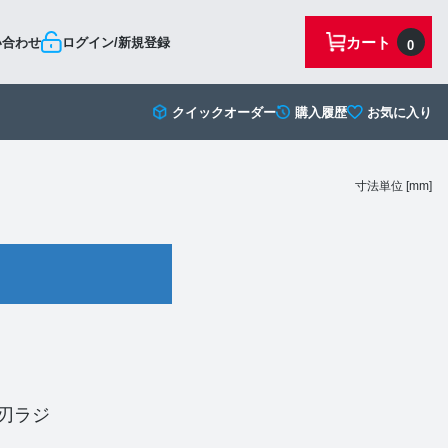
カート
い合わせ
ログイン/新規登録
0
クイックオーダー
購入履歴
お気に入り
寸法単位 [mm]
刃ラジ