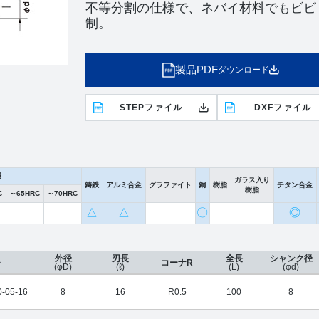
不等分割の仕様で、ネバイ材料でもビビ
制。
製品PDF
ダウンロード
STEPファイル
DXFファイル
鋼
ガラス入り
鋳鉄
アルミ合金
グラファイト
銅
樹脂
チタン合金
樹脂
C
～65HRC
～70HRC
△
△
〇
◎
外径
刃長
全長
シャンク径
番
コーナR
(φD)
(ℓ)
(L)
(φd)
-05-16
8
16
R0.5
100
8