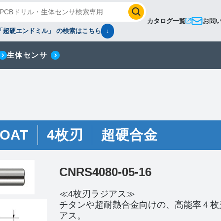
カタログ一覧
お問
「超硬エンドミル」 の検索はこちら
↓
生体センサ
OAT
4枚刃
超硬合金
CNRS4080-05-16
≪4枚刃ラジアス≫
チタンや超耐熱合金向けの、高能率４枚
アス。