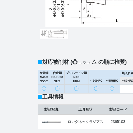
対応被削材 (◎→○→△ の順に推奨)
炭素鋼
合金鋼
プリハードン鋼
焼入れ
S45C
SK/SCM
NAK
～50HRC
～55HRC
～60HR
S55C
SUS
HPM
〇
〇
〇
〇
〇
工具情報
製品写真
工具形状
製品コード
ロングネックラジアス
2365103