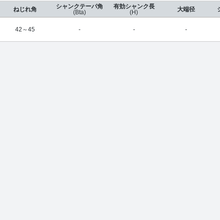
シャンクテーパ角
有効シャンク長
ねじれ角
大端径
(Bta)
(H)
42～45
-
-
-