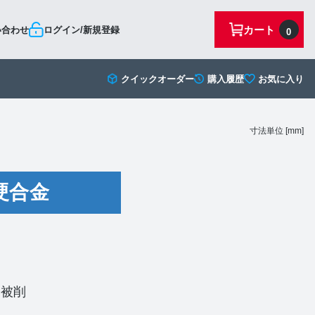
カート
い合わせ
ログイン/新規登録
0
クイックオーダー
購入履歴
お気に入り
寸法単位 [mm]
硬合金
い被削