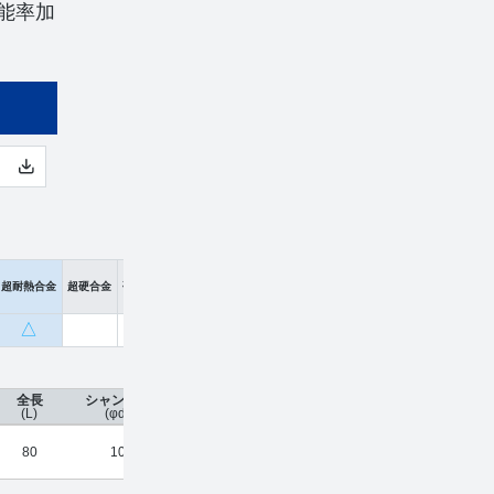
能率加
超耐熱合金
超硬合金
硬脆材
△
全長
シャンク径
コーティング
刃数
工具材種
希望小
(L)
(φd)
80
10
UTCOAT
5
超硬合金
¥
22,