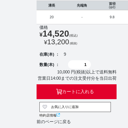
首径
溝長
先端角
(φd)
20
-
9.8
価格
14,520
¥
(税込)
13,200
¥
(税抜)
9
在庫(本) ：
数量(本) ：
10,000 円(税抜)以上で送料無料
営業日14:00までの注文受付分を当日出荷
カートに入れる
お気に入りに追加
特約店情報
前のページに戻る