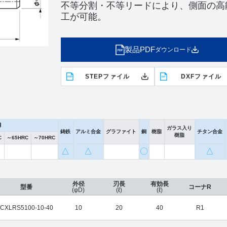
不等分割・不等リードにより、側面の高
工が可能。
製品PDF
ダウンロード
STEPファイル
DXFファイル
鋼
ガラス入り
鋳鉄
アルミ合金
グラファイト
銅
樹脂
チタン合金
樹脂
C
～65HRC
～70HRC
△
△
〇
△
外径
刃長
有効長
型番
コーナR
(φD)
(ℓ)
(ℓ)
CXLRS5100-10-40
10
20
40
R1