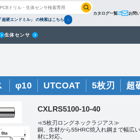
カタログ一覧
お問
「超硬エンドミル」 の検索はこちら
↓
生体センサ
ス
φ10
UTCOAT
5枚刃
超
CXLRS5100-10-40
≪5枚刃ロングネックラジアス≫
銅、生材から55HRC焼入れ鋼まで幅広
材に対応。