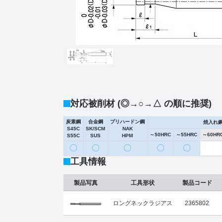
対応被削材 (◎→○→△ の順に推奨)
炭素鋼
合金鋼
プリハードン鋼
焼入れ
S45C
SK/SCM
NAK
～50HRC
～55HRC
～60HR
S55C
SUS
HPM
〇
〇
〇
〇
〇
工具情報
製品写真
工具形状
製品コード
ロングネックラジアス
2365802