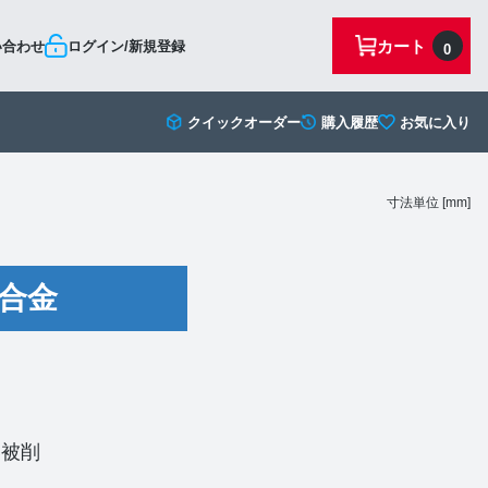
カート
い合わせ
ログイン/新規登録
0
クイックオーダー
購入履歴
お気に入り
寸法単位 [mm]
合金
い被削