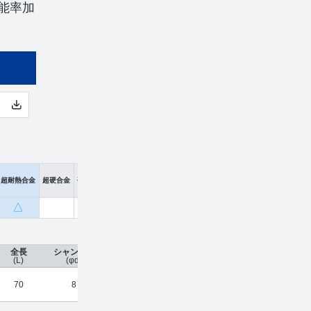
能率加
超耐熱合金
超硬合金
硬脆材
△
全長
シャンク径
コーティング
刃数
工具材種
希望小
(L)
(φd)
70
8
UTCOAT
5
超硬合金
¥
16,