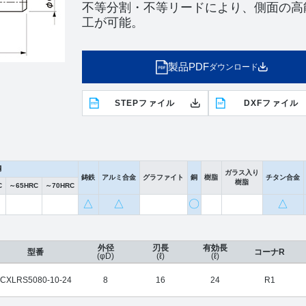
不等分割・不等リードにより、側面の高
工が可能。
製品PDF
ダウンロード
STEPファイル
DXFファイル
鋼
ガラス入り
鋳鉄
アルミ合金
グラファイト
銅
樹脂
チタン合金
樹脂
C
～65HRC
～70HRC
△
△
〇
△
外径
刃長
有効長
型番
コーナR
(φD)
(ℓ)
(ℓ)
CXLRS5080-10-24
8
16
24
R1