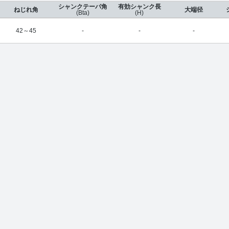
シャンクテーパ角
有効シャンク長
ねじれ角
大端径
(Bta)
(H)
42～45
-
-
-