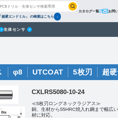
カタログ一覧
お問
「超硬エンドミル」 の検索はこちら
↓
生体センサ
ス
φ8
UTCOAT
5枚刃
超硬
CXLRS5080-10-24
≪5枚刃ロングネックラジアス≫
銅、生材から55HRC焼入れ鋼まで幅広
材に対応。