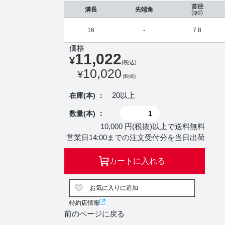
首径
溝長
先端角
(φd)
16
-
7.8
価格
11,022
¥
(税込)
10,020
¥
(税抜)
20以上
在庫(本) ：
数量(本) ：
10,000 円(税抜)以上で送料無料
営業日14:00までの注文受付分を当日出荷
カートに入れる
お気に入りに追加
特約店情報
前のページに戻る