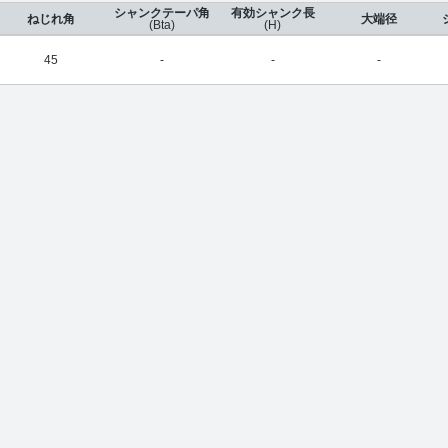
シャンクテーパ角
有効シャンク長
ねじれ角
大端径
(Bta)
(H)
45
-
-
-