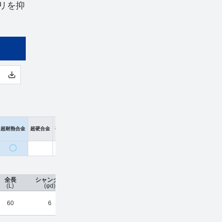
リを抑
超耐熱合金
超硬合金
硬脆材
〇
全長
シャンク径
コーティング
刃数
工具材種
希望小
(L)
(φd)
60
6
UTCOAT
4
超硬合金
¥
13,