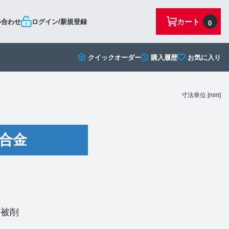
カート
い合わせ
ログイン/新規登録
0
クイックオーダー
購入履歴
お気に入り
寸法単位 [mm]
合金
い被削