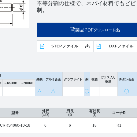
不等分割の仕様で、ネバイ材料でもビビ
制。
製品PDF
ダウンロード
STEPファイル
DXFファイル
鋼
ガラス入り
鋳鉄
アルミ合金
グラファイト
銅
樹脂
チタン合金
樹脂
C
～65HRC
～70HRC
△
△
〇
〇
外径
刃長
有効長
型番
コーナR
(φD)
(ℓ)
(ℓ)
CRRS4060-10-18
6
6
18
R1