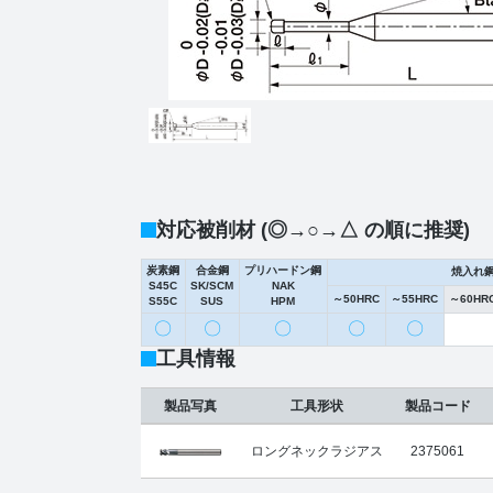
対応被削材 (◎→○→△ の順に推奨)
炭素鋼
合金鋼
プリハードン鋼
焼入れ
S45C
SK/SCM
NAK
～50HRC
～55HRC
～60HR
S55C
SUS
HPM
〇
〇
〇
〇
〇
工具情報
製品写真
工具形状
製品コード
ロングネックラジアス
2375061