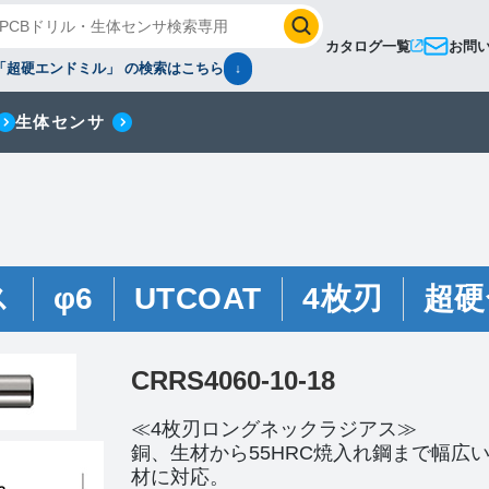
カタログ一覧
お問
「超硬エンドミル」 の検索はこちら
↓
生体センサ
ス
φ6
UTCOAT
4枚刃
超硬
CRRS4060-10-18
≪4枚刃ロングネックラジアス≫
銅、生材から55HRC焼入れ鋼まで幅広
材に対応。