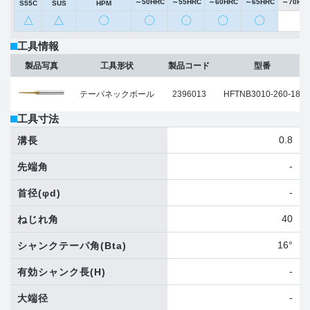
～50HRC
～55HRC
～60HRC
～65HRC
～70HR
S55C
SUS
HPM
△
△
〇
〇
〇
〇
〇
工具情報
製品写真
工具形状
製品コード
型番
テーパネックボール
2396013
HFTNB3010-260-18
工具寸法
0.8
溝長
-
先端角
-
首径
(φd)
40
ねじれ角
16°
シャンクテーパ角
(Bta)
-
有効シャンク長
(H)
-
大端径