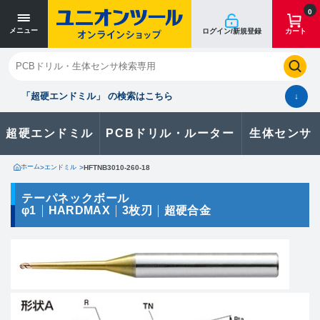
寸法単位 [mm]
寸法単位 [mm]
0
メニュー
ログイン/新規登録
カート
閉じる
お気に入り
クイックオーダー
購入履歴
「超硬エンドミル」 の検索はこちら
↓
超硬エンドミル
PCBドリル・ルーター
生体センサ
カタログのダウンロードや
製品に関するお問い合わせはこちら
ホーム
>
エンドミル
>
HFTNB3010-260-18
お問い合わせ
テーパネックボール
φ1
HARDMAX
3枚刃
超硬合金
カタログ一覧