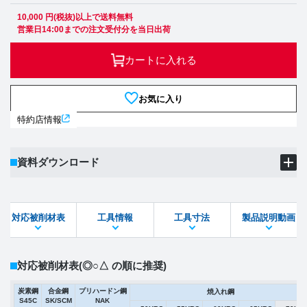
10,000 円(税抜)以上で送料無料
営業日14:00までの注文受付分を当日出荷
カートに入れる
お気に入り
特約店情報
資料ダウンロード
製品PDF
ダウンロード
対応被削材表
工具情報
工具寸法
製品説明動画
STEPファイル
DXFファイル
対応被削材表
(◎○△ の順に推奨)
炭素鋼
合金鋼
プリハードン鋼
焼入れ鋼
S45C
SK/SCM
NAK