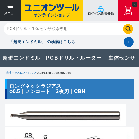
寸法単位 [mm]
寸法単位 [mm]
0
メニュー
ログイン/新規登録
カート
閉じる
お気に入り
クイックオーダー
購入履歴
「超硬エンドミル」 の検索はこちら
↓
超硬エンドミル
PCBドリル・ルーター
生体センサ
カタログのダウンロードや
製品に関するお問い合わせはこちら
ホーム
>
エンドミル
>
VCBN-LRF2005-002010
お問い合わせ
ロングネックラジアス
φ0.5
ノンコート
2枚刃
CBN
カタログ一覧