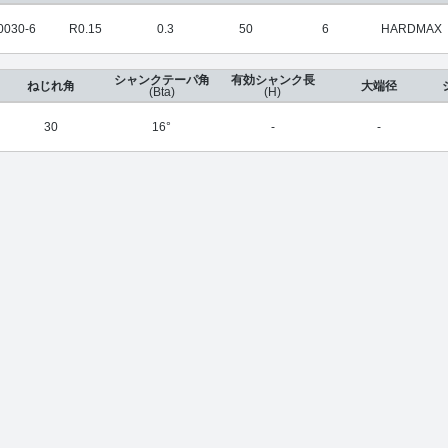
0030-6
R0.15
0.3
50
6
HARDMAX
シャンクテーパ角
有効シャンク長
ねじれ角
大端径
(Bta)
(H)
30
16°
-
-