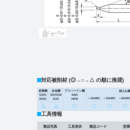
対応被削材 (◎→○→△ の順に推奨)
炭素鋼
合金鋼
プリハードン鋼
焼入れ
S45C
SK/SCM
NAK
～50HRC
～55HRC
～60HR
S55C
SUS
HPM
△
△
〇
〇
〇
〇
工具情報
製品写真
工具形状
製品コード
型番