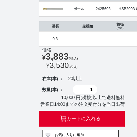
ボール
2425603
HSB2003-
首径
溝長
先端角
(φd)
0.3
-
-
価格
3,883
¥
(税込)
3,530
¥
(税抜)
20以上
在庫(本) ：
数量(本) ：
10,000 円(税抜)以上で送料無料
営業日14:00までの注文受付分を当日出荷
カートに入れる
お気に入りに追加