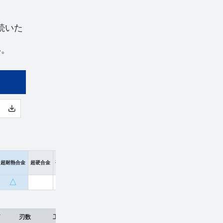
続いた
い。
超耐熱合金
超硬合金
硬脆材
△
刃数
工具材種
希望小売価格
販売価格