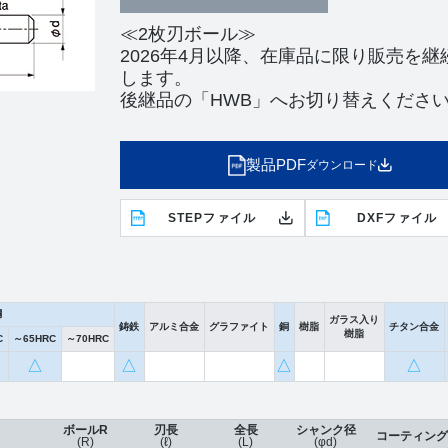
≪2枚刃ボール≫
2026年4月以降、在庫品に限り販売を継
します。
後継品の「HWB」へお切り替えくださ
製品PDF
ダウンロード
STEPファイル
DXFファイル
鋼
ガラス入り
鋳鉄
アルミ合金
グラファイト
銅
樹脂
チタン合金
樹脂
C
～65HRC
～70HRC
△
△
△
△
ボールR
刃長
全長
シャンク径
コーティング
(R)
(ℓ)
(L)
(φd)