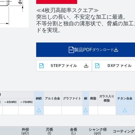
≪4枚刃高能率スクエア≫
突出しの長い、不安定な加工に最適。
不等分割と独自の溝形状で、脅威の加工
ドを実現。
製品PDF
ダウンロード
STEPファイル
DXFファイル
鋼
ガラス入り
鋳鉄
アルミ合金
グラファイト
銅
樹脂
チタン合金
樹脂
C
～65HRC
～70HRC
△
△
△
外径
刃長
全長
シャンク径
コーティング
(φD)
(ℓ)
(L)
(φd)