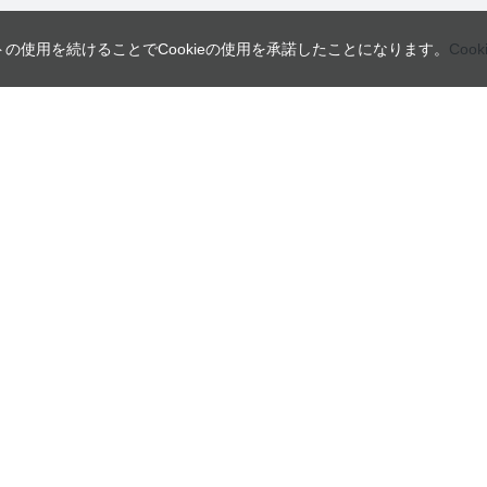
トの使用を続けることでCookieの使用を承諾したことになります。
Coo
営業日
ご利用ガイド
インフォメーション
ご利用案内
会員規約・利用規約
日
月
火
よくあるご質問
個人情報の取り扱いについて
2
3
4
特定商取引法に関する表示
9
10
11
16
17
18
23
24
25
30
31
本
Copyright © UNION TOOL Co. All rights reserved.