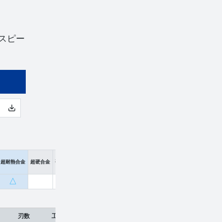
スピー
超耐熱合金
超硬合金
硬脆材
△
刃数
工具材種
希望小売価格
販売価格