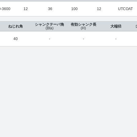
-3600
12
36
100
12
UTCOAT
シャンクテーパ角
有効シャンク長
ねじれ角
大端径
(Bta)
(H)
40
-
-
-