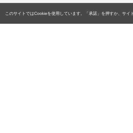
このサイトではCookieを使用しています。「承諾」を押すか、サイ
ユニオンツール株式会社
〒140-0013 東京都品川区南大井6-17-1
企業情報