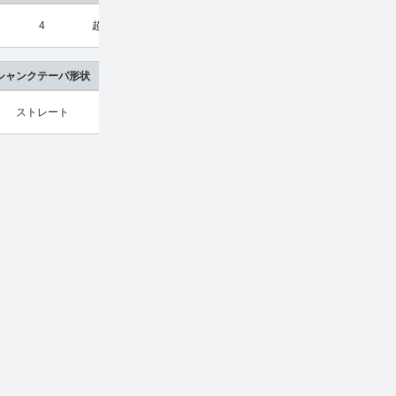
4
超硬合金
¥
17,600
¥
11,616
シャンクテーパ形状
ストレート