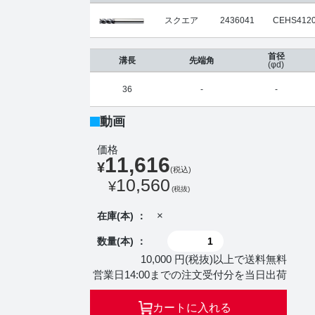
スクエア
2436041
CEHS4120
首径
溝長
先端角
(φd)
36
-
-
動画
価格
11,616
¥
(税込)
10,560
¥
(税抜)
×
在庫(本) ：
数量(本) ：
10,000 円(税抜)以上で送料無料
営業日14:00までの注文受付分を当日出荷
カートに入れる