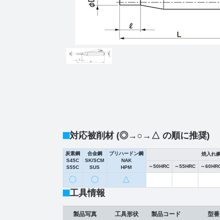
対応被削材 (◎→○→△ の順に推奨)
炭素鋼
合金鋼
プリハードン鋼
焼入れ
S45C
SK/SCM
NAK
～50HRC
～55HRC
～60HR
S55C
SUS
HPM
〇
〇
△
工具情報
製品写真
工具形状
製品コード
型番