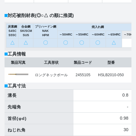
対応被削材表
(◎○△ の順に推奨)
炭素鋼
合金鋼
プリハードン鋼
焼入れ鋼
S45C
SK/SCM
NAK
～50HRC
～55HRC
～60HRC
～65HRC
～70HR
S55C
SUS
HPM
△
△
〇
〇
〇
〇
△
工具情報
ボ
製品写真
工具形状
製品コード
型番
ロングネックボール
2455105
HSLB2010-050
工具寸法
0.8
溝長
-
先端角
0.98
首径
(φd)
30
ねじれ角