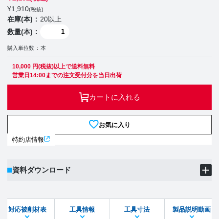
¥
1,910
(税抜)
在庫(本)
20以上
数量(本)
購入単位数
本
10,000 円(税抜)以上で送料無料
営業日14:00までの注文受付分を当日出荷
カートに入れる
お気に入り
特約店情報
資料ダウンロード
製品PDF
ダウンロード
対応被削材表
工具情報
工具寸法
製品説明動画
STEPファイル
DXFファイル