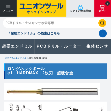
寸法単位 [mm]
寸法単位 [mm]
0
メニュー
ログイン/新規登録
カート
閉じる
お気に入り
クイックオーダー
購入履歴
「超硬エンドミル」 の検索はこちら
↓
超硬エンドミル
PCBドリル・ルーター
生体センサ
カタログのダウンロードや
製品に関するお問い合わせはこちら
ホーム
>
エンドミル
>
HSLB2010-050
お問い合わせ
ロングネックボール
φ1
HARDMAX
2枚刃
超硬合金
カタログ一覧