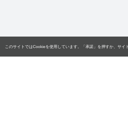
このサイトではCookieを使用しています。「承諾」を押すか、サイ
ユニオンツール株式会社
〒140-0013 東京都品川区南大井6-17-1
企業情報