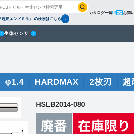
カタログ一覧
お問
「超硬エンドミル」 の検索はこちら
↓
生体センサ
φ1.4
HARDMAX
2枚刃
超
HSLB2014-080