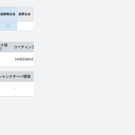
超耐熱合金
超硬合金
硬脆材
△
ンク径
コーティング
刃数
工具材種
希望小売価格
販売価格
d)
HARDMAX
2
超硬合金
¥
4,020
¥
2,651
シャンクテーパ形状
-