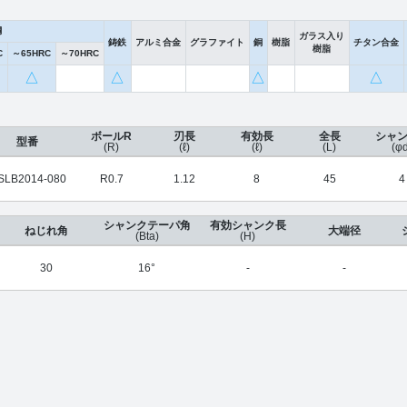
鋼
ガラス入り
鋳鉄
アルミ合金
グラファイト
銅
樹脂
チタン合金
樹脂
C
～65HRC
～70HRC
△
△
△
△
ボールR
刃長
有効長
全長
シャ
型番
(R)
(ℓ)
(ℓ)
(L)
(φ
SLB2014-080
R0.7
1.12
8
45
4
シャンクテーパ角
有効シャンク長
ねじれ角
大端径
(Bta)
(H)
30
16°
-
-