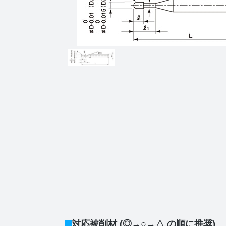
対応被削材 (◎→○→△ の順に推奨)