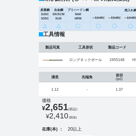
炭素鋼
合金鋼
プリハードン鋼
焼入れ
S45C
SK/SCM
NAK
～50HRC
～55HRC
～60HR
S55C
SUS
HPM
△
△
〇
〇
〇
〇
工具情報
製品写真
工具形状
製品コード
ロングネックボール
2455148
H
首径
溝長
先端角
(φd)
1.12
-
1.37
価格
2,651
¥
(税込)
2,410
¥
(税抜)
20以上
在庫(本) ：