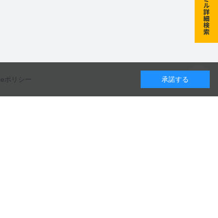
kieポリシー
承諾する
カレンダー
カタログのダウンロードや
8
月
9
月
10
月
製品に関するお問い合わせはこちら
水
木
金
土
日
月
火
水
木
金
土
日
月
火
水
木
金
土
1
1
2
3
4
5
1
2
3
お問い合わせ
5
6
7
8
6
7
8
9
10
11
12
4
5
6
7
8
9
10
12
13
14
15
13
14
15
16
17
18
19
11
12
13
14
15
16
17
19
20
21
22
20
21
22
23
24
25
26
18
19
20
21
22
23
24
カタログ一覧
26
27
28
29
27
28
29
30
25
26
27
28
29
30
31