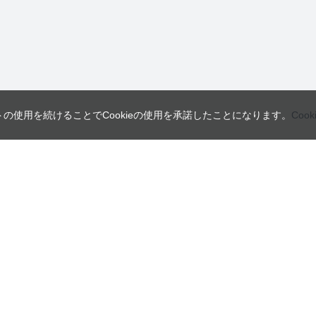
トの使用を続けることでCookieの使用を承諾したことになります。
Coo
営業日
ご利用ガイド
インフォメーション
ご利用案内
会員規約・利用規約
日
月
火
よくあるご質問
個人情報の取り扱いについて
2
3
4
特定商取引法に関する表示
9
10
11
16
17
18
23
24
25
30
31