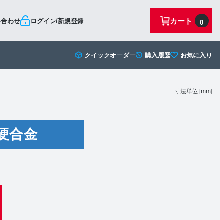
カート
い合わせ
ログイン/新規登録
0
クイックオーダー
購入履歴
お気に入り
寸法単位 [mm]
硬合金