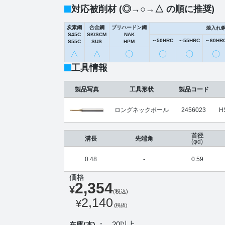
対応被削材 (◎→○→△ の順に推奨)
炭素鋼
合金鋼
プリハードン鋼
焼入れ
S45C
SK/SCM
NAK
～50HRC
～55HRC
～60HR
S55C
SUS
HPM
△
△
〇
〇
〇
〇
工具情報
製品写真
工具形状
製品コード
ロングネックボール
2456023
H
首径
溝長
先端角
(φd)
0.48
-
0.59
価格
2,354
¥
(税込)
2,140
¥
(税抜)
20以上
在庫(本) ：