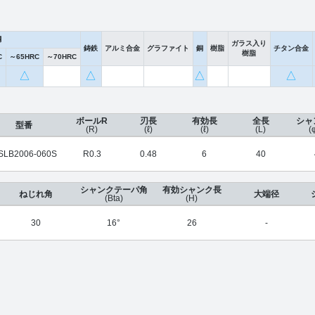
鋼
ガラス入り
鋳鉄
アルミ合金
グラファイト
銅
樹脂
チタン合金
樹脂
C
～65HRC
～70HRC
△
△
△
△
ボールR
刃長
有効長
全長
シャ
型番
(R)
(ℓ)
(ℓ)
(L)
(
SLB2006-060S
R0.3
0.48
6
40
シャンクテーパ角
有効シャンク長
ねじれ角
大端径
(Bta)
(H)
30
16°
26
-