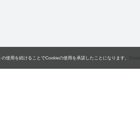
トの使用を続けることでCookieの使用を承諾したことになります。
Coo
営業日
ご利用ガイド
インフォメーション
ご利用案内
会員規約・利用規約
日
月
火
よくあるご質問
個人情報の取り扱いについて
2
3
4
特定商取引法に関する表示
9
10
11
16
17
18
23
24
25