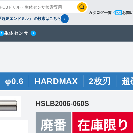
カタログ一覧
お問
「超硬エンドミル」 の検索はこちら
↓
生体センサ
φ0.6
HARDMAX
2枚刃
超
HSLB2006-060S