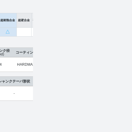
超耐熱合金
超硬合金
硬脆材
△
ンク径
コーティング
刃数
工具材種
希望小売価格
販売価
φd)
4
HARDMAX
2
超硬合金
¥
3,560
¥
2,354
シャンクテーパ形状
-