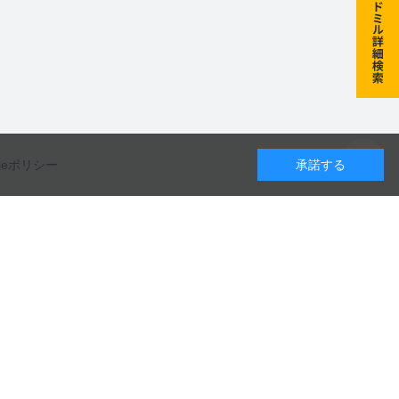
kieポリシー
承諾する
カレンダー
カタログのダウンロードや
8
月
9
月
10
月
製品に関するお問い合わせはこちら
水
木
金
土
日
月
火
水
木
金
土
日
月
火
水
木
金
土
1
1
2
3
4
5
1
2
3
お問い合わせ
5
6
7
8
6
7
8
9
10
11
12
4
5
6
7
8
9
10
12
13
14
15
13
14
15
16
17
18
19
11
12
13
14
15
16
17
19
20
21
22
20
21
22
23
24
25
26
18
19
20
21
22
23
24
カタログ一覧
26
27
28
29
27
28
29
30
25
26
27
28
29
30
31