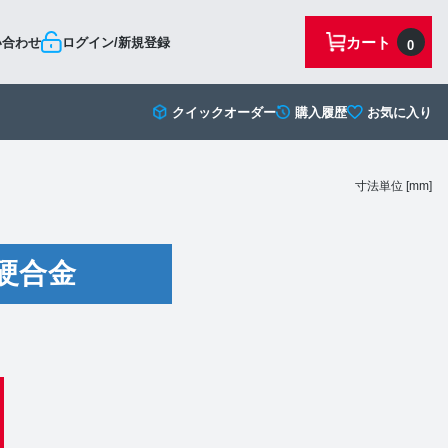
カート
い合わせ
ログイン/新規登録
0
クイックオーダー
購入履歴
お気に入り
寸法単位 [mm]
硬合金