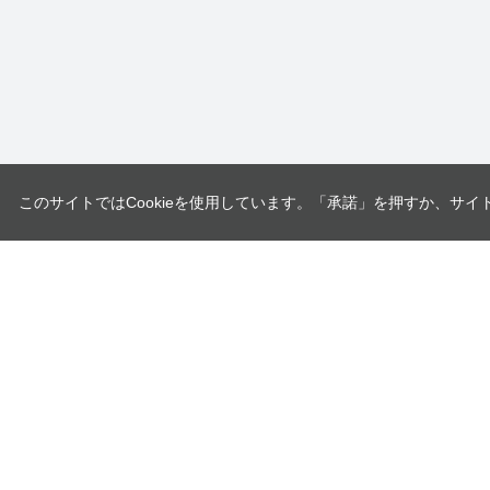
このサイトではCookieを使用しています。「承諾」を押すか、サイ
ユニオンツール株式会社
〒140-0013 東京都品川区南大井6-17-1
企業情報