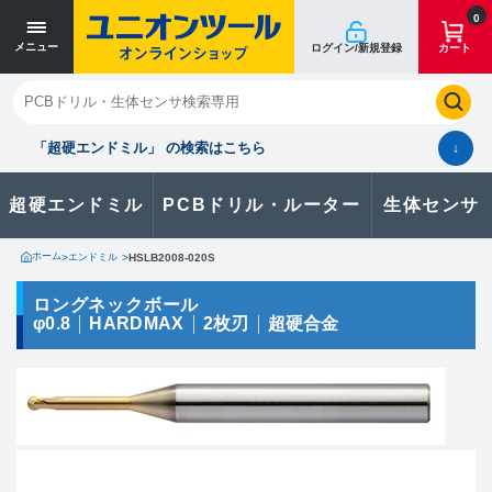
寸法単位 [mm]
寸法単位 [mm]
0
メニュー
ログイン/新規登録
カート
閉じる
お気に入り
クイックオーダー
購入履歴
「超硬エンドミル」 の検索はこちら
↓
超硬エンドミル
PCBドリル・ルーター
生体センサ
カタログのダウンロードや
製品に関するお問い合わせはこちら
ホーム
>
エンドミル
>
HSLB2008-020S
お問い合わせ
ロングネックボール
φ0.8
HARDMAX
2枚刃
超硬合金
カタログ一覧