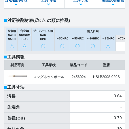
対応被削材表
工具情報
工具寸法
製品説明動画
STEPファイル
DXFファイル
対応被削材表
(◎○△ の順に推奨)
炭素鋼
合金鋼
プリハードン鋼
焼入れ鋼
S45C
SK/SCM
NAK
～50HRC
～55HRC
～60HRC
～65HRC
～70HR
S55C
SUS
HPM
△
△
〇
〇
〇
〇
△
工具情報
製品写真
工具形状
製品コード
型番
ロングネックボール
2456024
HSLB2008-020S
工具寸法
0.64
溝長
-
先端角
0.79
首径
(φd)
30
ねじれ角