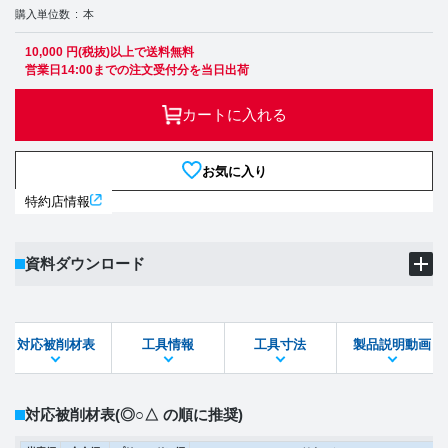
購入単位数
本
10,000 円(税抜)以上で送料無料
営業日14:00までの注文受付分を当日出荷
カートに入れる
お気に入り
特約店情報
資料ダウンロード
製品PDF
ダウンロード
対応被削材表
工具情報
工具寸法
製品説明動画
STEPファイル
DXFファイル
対応被削材表
(◎○△ の順に推奨)