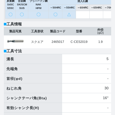
炭素鋼
合金鋼
プリハードン鋼
焼入れ鋼
S45C
SK/SCM
NAK
～50HRC
～55HRC
～60HRC
～65HRC
～70HR
S55C
SUS
HPM
〇
〇
〇
〇
△
工具情報
外径
製品写真
工具形状
製品コード
型番
(φD)
スクエア
2465017
C-CES2019
1.9
工具寸法
5
溝長
-
先端角
-
首径
(φd)
30
ねじれ角
16°
シャンクテーパ角
(Bta)
-
有効シャンク長
(H)