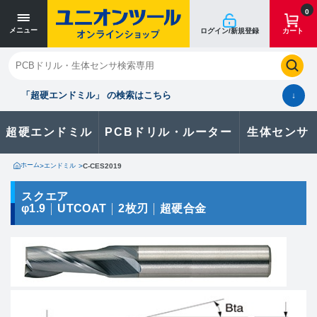
寸法単位 [mm]
寸法単位 [mm]
0
メニュー
ログイン/新規登録
カート
閉じる
お気に入り
クイックオーダー
購入履歴
「超硬エンドミル」 の検索はこちら
↓
超硬エンドミル
PCBドリル・ルーター
生体センサ
カタログのダウンロードや
製品に関するお問い合わせはこちら
ホーム
>
エンドミル
>
C-CES2019
お問い合わせ
スクエア
φ1.9
UTCOAT
2枚刃
超硬合金
カタログ一覧