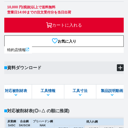
10,000 円(税抜)以上で送料無料
営業日14:00までの注文受付分を当日出荷
カートに入れる
お気に入り
特約店情報
資料ダウンロード
製品PDF
ダウンロード
対応被削材表
工具情報
工具寸法
製品説明動画
STEPファイル
DXFファイル
対応被削材表
(◎○△ の順に推奨)
炭素鋼
合金鋼
プリハードン鋼
焼入れ鋼
S45C
SK/SCM
NAK