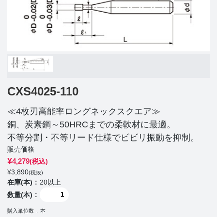
CXS4025-110
≪4枚刃高能率ロングネックスクエア≫
銅、炭素鋼～50HRCまでの柔軟材に最適。
不等分割・不等リード仕様でビビリ振動を抑制。
販売価格
¥
4,279
(税込)
¥
3,890
(税抜)
在庫(本)
20以上
数量(本)
購入単位数
本