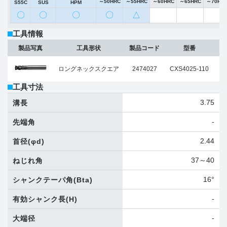
～50HRC
～55HRC
～60HRC
～65HRC
～70HR
S55C
SUS
HPM
〇
〇
〇
〇
△
工具情報
製品写真
工具形状
製品コード
型番
ロングネックスクエア
2474027
CXS4025-110
工具寸法
3.75
溝長
-
先端角
2.44
首径
(φd)
37～40
ねじれ角
16°
シャンクテーパ角
(Bta)
-
有効シャンク長
(H)
-
大端径