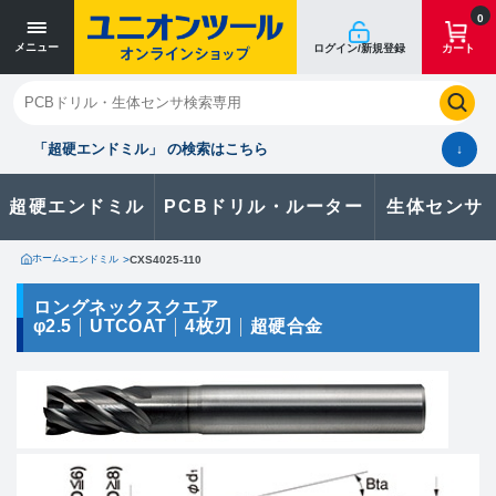
寸法単位 [mm]
寸法単位 [mm]
0
メニュー
ログイン/新規登録
カート
閉じる
お気に入り
クイックオーダー
購入履歴
「超硬エンドミル」 の検索はこちら
↓
超硬エンドミル
PCBドリル・ルーター
生体センサ
カタログのダウンロードや
製品に関するお問い合わせはこちら
ホーム
>
エンドミル
>
CXS4025-110
お問い合わせ
ロングネックスクエア
φ2.5
UTCOAT
4枚刃
超硬合金
カタログ一覧