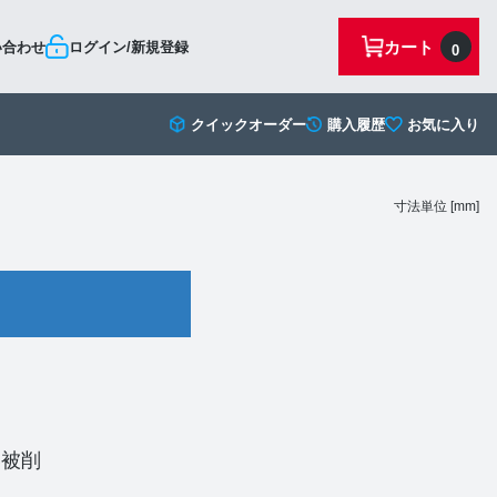
カート
い合わせ
ログイン/新規登録
0
クイックオーダー
購入履歴
お気に入り
寸法単位 [mm]
い被削