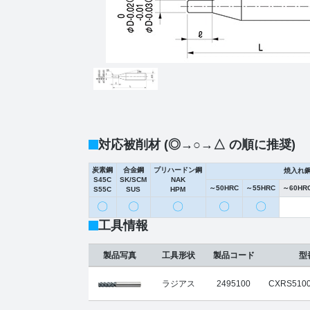
対応被削材 (◎→○→△ の順に推奨)
炭素鋼
合金鋼
プリハードン鋼
焼入れ
S45C
SK/SCM
NAK
～50HRC
～55HRC
～60HR
S55C
SUS
HPM
〇
〇
〇
〇
〇
工具情報
製品写真
工具形状
製品コード
型
ラジアス
2495100
CXRS5100