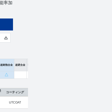
能率加
超耐熱合金
超硬合金
硬脆材
△
径
コーティング
刃数
工具材種
希望小売価格
販売価格
UTCOAT
5
超硬合金
¥
16,800
¥
11,088