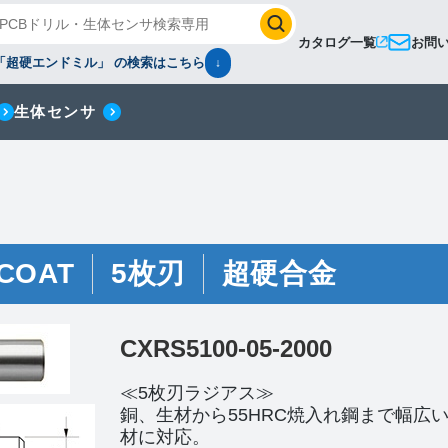
カタログ一覧
お問
「超硬エンドミル」 の検索はこちら
↓
生体センサ
COAT
5枚刃
超硬合金
CXRS5100-05-2000
≪5枚刃ラジアス≫
銅、生材から55HRC焼入れ鋼まで幅広
材に対応。