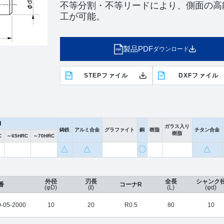
不等分割・不等リードにより、側面の高
工が可能。
製品PDF
ダウンロード
STEPファイル
DXFファイル
鋼
ガラス入り
鋳鉄
アルミ合金
グラファイト
銅
樹脂
チタン合金
樹脂
C
～65HRC
～70HRC
△
△
〇
△
外径
刃長
全長
シャンク
番
コーナR
(φD)
(ℓ)
(L)
(φd)
-05-2000
10
20
R0.5
80
10