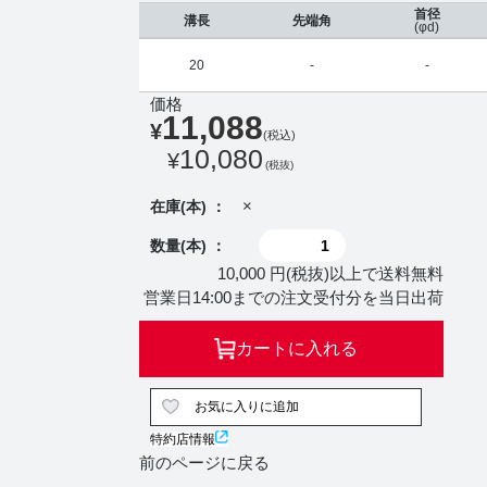
首径
溝長
先端角
(φd)
20
-
-
価格
11,088
¥
(税込)
10,080
¥
(税抜)
×
在庫(本) ：
数量(本) ：
10,000 円(税抜)以上で送料無料
営業日14:00までの注文受付分を当日出荷
カートに入れる
お気に入りに追加
特約店情報
前のページに戻る