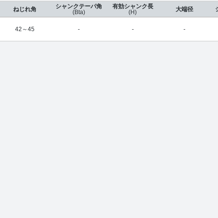
シャンクテーパ角
有効シャンク長
ねじれ角
大端径
(Bta)
(H)
42～45
-
-
-