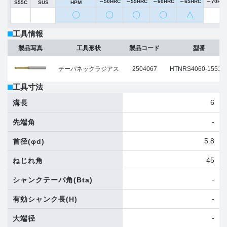
～50HRC
～55HRC
～60HRC
～65HRC
～70HR
S55C
SUS
HPM
〇
〇
〇
〇
△
工具情報
製品写真
工具形状
製品コード
型番
テーパネックラジアス
2504067
HTNRS4060-15512
工具寸法
6
溝長
-
先端角
5.8
首径
(φd)
45
ねじれ角
-
シャンクテーパ角
(Bta)
-
有効シャンク長
(H)
-
大端径