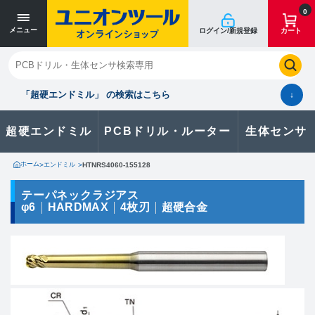
寸法単位 [mm]
寸法単位 [mm]
0
メニュー
ログイン/新規登録
カート
閉じる
お気に入り
クイックオーダー
購入履歴
「超硬エンドミル」 の検索はこちら
↓
超硬エンドミル
PCBドリル・ルーター
生体センサ
カタログのダウンロードや
製品に関するお問い合わせはこちら
ホーム
>
エンドミル
>
HTNRS4060-155128
お問い合わせ
テーパネックラジアス
φ6
HARDMAX
4枚刃
超硬合金
カタログ一覧