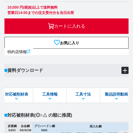
10,000 円(税抜)以上で送料無料
営業日14:00までの注文受付分を当日出荷
カートに入れる
お気に入り
特約店情報
資料ダウンロード
製品PDF
ダウンロード
対応被削材表
工具情報
工具寸法
製品説明動画
STEPファイル
DXFファイル
対応被削材表
(◎○△ の順に推奨)
炭素鋼
合金鋼
プリハードン鋼
焼入れ鋼
S45C
SK/SCM
NAK