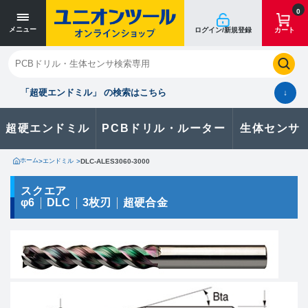
寸法単位 [mm]
寸法単位 [mm]
0
メニュー
ログイン/新規登録
カート
閉じる
お気に入り
クイックオーダー
購入履歴
「超硬エンドミル」 の検索はこちら
↓
超硬エンドミル
PCBドリル・ルーター
生体センサ
カタログのダウンロードや
製品に関するお問い合わせはこちら
ホーム
>
エンドミル
>
DLC-ALES3060-3000
お問い合わせ
スクエア
φ6
DLC
3枚刃
超硬合金
カタログ一覧