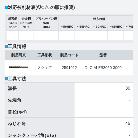
対応被削材表
(◎○△ の順に推奨)
炭素鋼
合金鋼
プリハードン鋼
焼入れ鋼
S45C
SK/SCM
NAK
～50HRC
～55HRC
～60HRC
～65HRC
～70HR
S55C
SUS
HPM
工具情報
外
製品写真
工具形状
製品コード
型番
(φ
スクエア
2591012
DLC-ALES3060-3000
工具寸法
30
溝長
-
先端角
-
首径
(φd)
45
ねじれ角
-
シャンクテーパ角
(Bta)