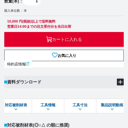
数量(本)
購入単位数
本
10,000 円(税抜)以上で送料無料
営業日14:00までの注文受付分を当日出荷
カートに入れる
お気に入り
特約店情報
資料ダウンロード
製品PDF
ダウンロード
対応被削材表
工具情報
工具寸法
製品説明動画
STEPファイル
DXFファイル
対応被削材表
(◎○△ の順に推奨)