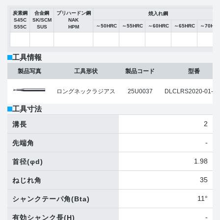
炭素鋼
合金鋼
プリハードン鋼
焼入れ鋼
S45C
SK/SCM
NAK
～50HRC
～55HRC
～60HRC
～65HRC
～70HR
S55C
SUS
HPM
工具情報
製品写真
工具形状
製品コード
型番
ロングネックラジアス
25U0037
DLCLRS2020-01-08
工具寸法
2
溝長
-
先端角
1.98
首径
(φd)
35
ねじれ角
11°
シャンクテーパ角
(Bta)
-
有効シャンク長
(H)