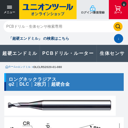
寸法単位 [mm]
寸法単位 [mm]
0
メニュー
ログイン/新規登録
カート
閉じる
お気に入り
クイックオーダー
購入履歴
「超硬エンドミル」 の検索はこちら
↓
超硬エンドミル
PCBドリル・ルーター
生体センサ
カタログのダウンロードや
製品に関するお問い合わせはこちら
ホーム
>
エンドミル
>
DLCLRS2020-01-080
お問い合わせ
ロングネックラジアス
φ2
DLC
2枚刃
超硬合金
カタログ一覧