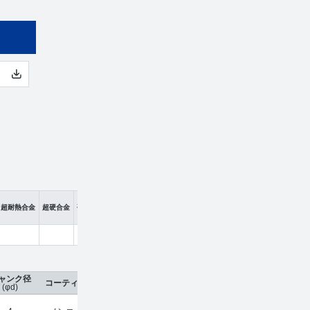
超耐熱合金
超硬合金
硬脆材
ャンク径
コーティング
刃数
工具材種
希望小売価格
販売
(φd)