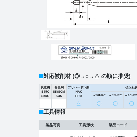
対応被削材 (◎→○→△ の順に推奨)
炭素鋼
合金鋼
プリハードン鋼
焼入れ
S45C
SK/SCM
NAK
～50HRC
～55HRC
～60HR
S55C
SUS
HPM
△
〇
〇
〇
工具情報
製品写真
工具形状
製品コード