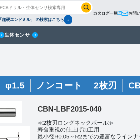
カタログ一覧
お問
「超硬エンドミル」 の検索はこちら
↓
生体センサ
φ1.5
ノンコート
2枚刃
C
CBN-LBF2015-040
≪2枚刃ロングネックボール≫
寿命重視の仕上げ加工用。
最小径R0.05～R2までの豊富なライン