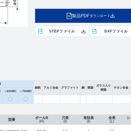
製品PDF
ダウンロード
STEPファイル
DXFファイル
鋼
ガラス入り
鋳鉄
アルミ合金
グラファイト
銅
樹脂
チタン合金
樹脂
C
～65HRC
～70HRC
〇
〇
ボールR
刃長
有効長
全長
シ
型番
(R)
(ℓ)
(ℓ)
(L)