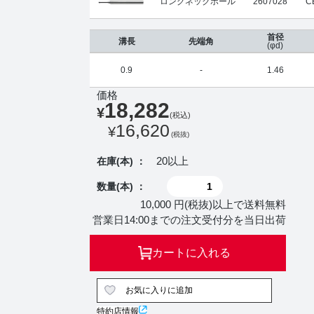
ロングネックボール
2607028
C
首径
溝長
先端角
(φd)
0.9
-
1.46
価格
18,282
¥
(税込)
16,620
¥
(税抜)
20以上
在庫(本) ：
数量(本) ：
10,000 円(税抜)以上で送料無料
営業日14:00までの注文受付分を当日出荷
カートに入れる
お気に入りに追加
特約店情報