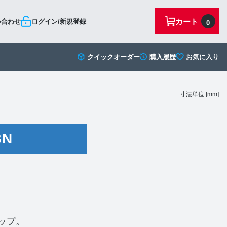
カート
い合わせ
ログイン/新規登録
0
クイックオーダー
購入履歴
お気に入り
寸法単位 [mm]
BN
ナップ。