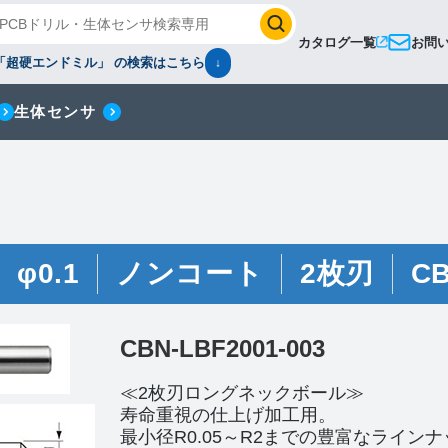
カタログ一覧
お問
「超硬エンドミル」 の検索はこちら
↓
生体センサ
φ0.1
ノンコート
2枚刃
C
CBN-LBF2001-003
≪2枚刃ロングネックボール≫
寿命重視の仕上げ加工用。
最小径R0.05～R2までの豊富なライン