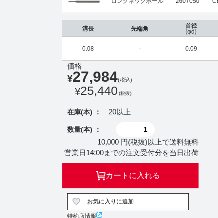
ロングネックボール
2607050
C
首径
溝長
先端角
(φd)
0.08
-
0.09
価格
27,984
¥
(税込)
25,440
¥
(税抜)
20以上
在庫(本) ：
数量(本) ：
10,000 円(税抜)以上で送料無料
営業日14:00までの注文受付分を当日出荷
カートに入れる
お気に入りに追加
特約店情報