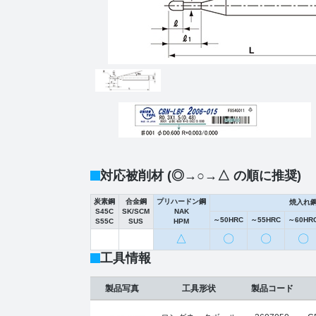
対応被削材 (◎→○→△ の順に推奨)
炭素鋼
合金鋼
プリハードン鋼
焼入れ
S45C
SK/SCM
NAK
～50HRC
～55HRC
～60HR
S55C
SUS
HPM
△
〇
〇
〇
工具情報
製品写真
工具形状
製品コード