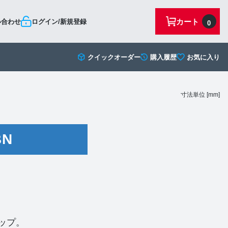
カート
い合わせ
ログイン/新規登録
0
クイックオーダー
購入履歴
お気に入り
寸法単位 [mm]
BN
ナップ。