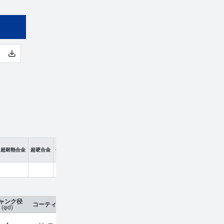
超耐熱合金
超硬合金
硬脆材
ャンク径
コーティング
刃数
工具材種
希望小売価格
販売
(φd)