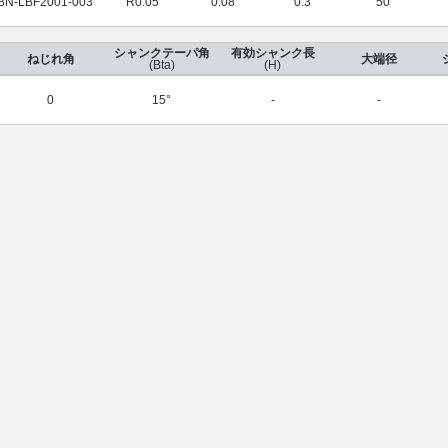
BN-LBF2001-003
R0.05
0.08
0.3
50
シャンクテーパ角
有効シャンク長
ねじれ角
大端径
(Bta)
(H)
0
15°
-
-