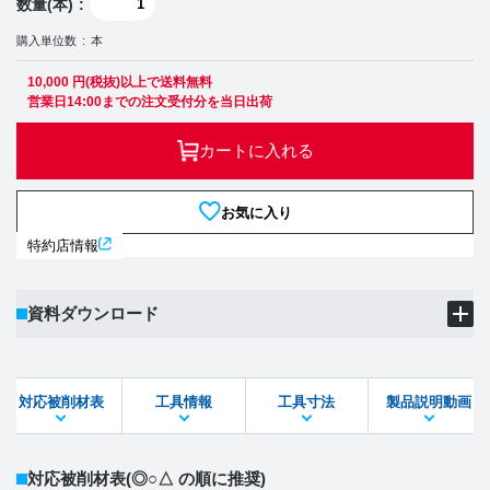
数量(本)
購入単位数
本
10,000 円(税抜)以上で送料無料
営業日14:00までの注文受付分を当日出荷
カートに入れる
お気に入り
特約店情報
資料ダウンロード
製品PDF
ダウンロード
対応被削材表
工具情報
工具寸法
製品説明動画
STEPファイル
DXFファイル
対応被削材表
(◎○△ の順に推奨)