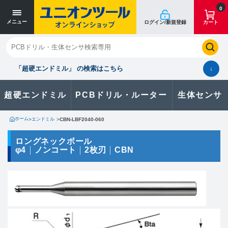
寸法単位 [mm]
寸法単位 [mm]
0
メニュー
ログイン/新規登録
カート
閉じる
お気に入り
クイックオーダー
購入履歴
「超硬エンドミル」 の検索はこちら
↓
超硬エンドミル
PCBドリル・ルーター
生体センサ
カタログのダウンロードや
製品に関するお問い合わせはこちら
ホーム
>
エンドミル
>
CBN-LBF2040-060
お問い合わせ
ロングネックボール
φ4
ノンコート
2枚刃
CBN
カタログ一覧