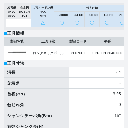
炭素鋼
合金鋼
プリハードン鋼
焼入れ鋼
S45C
SK/SCM
NAK
～50HRC
～55HRC
～60HRC
～65HRC
～70HR
S55C
SUS
HPM
△
〇
〇
〇
〇
〇
工具情報
製品写真
工具形状
製品コード
型番
ロングネックボール
2607061
CBN-LBF2040-060
工具寸法
2.4
溝長
-
先端角
3.95
首径
(φd)
0
ねじれ角
15°
シャンクテーパ角
(Bta)
-
有効シャンク長
(H)