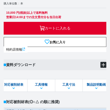
購入単位数
本
10,000 円(税抜)以上で送料無料
営業日14:00までの注文受付分を当日出荷
カートに入れる
お気に入り
特約店情報
資料ダウンロード
製品PDF
ダウンロード
対応被削材表
工具情報
工具寸法
製品説明動画
STEPファイル
DXFファイル
対応被削材表
(◎○△ の順に推奨)