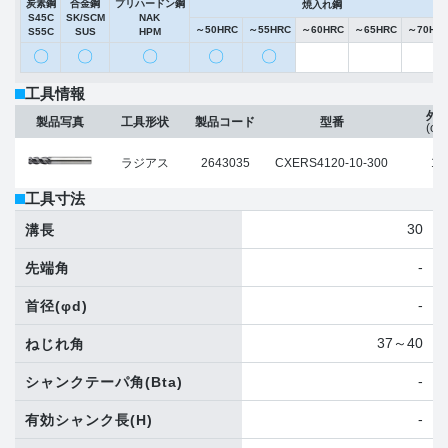
炭素鋼
合金鋼
プリハードン鋼
焼入れ鋼
S45C
SK/SCM
NAK
～50HRC
～55HRC
～60HRC
～65HRC
～70HR
S55C
SUS
HPM
〇
〇
〇
〇
〇
工具情報
外
製品写真
工具形状
製品コード
型番
(φD
ラジアス
2643035
CXERS4120-10-300
12
工具寸法
30
溝長
-
先端角
-
首径
(φd)
37～40
ねじれ角
-
シャンクテーパ角
(Bta)
-
有効シャンク長
(H)