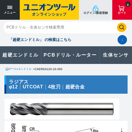
寸法単位 [mm]
寸法単位 [mm]
0
メニュー
ログイン/新規登録
カート
閉じる
お気に入り
クイックオーダー
購入履歴
「超硬エンドミル」 の検索はこちら
↓
超硬エンドミル
PCBドリル・ルーター
生体センサ
カタログのダウンロードや
製品に関するお問い合わせはこちら
ホーム
>
エンドミル
>
CXERS4120-10-300
お問い合わせ
ラジアス
φ12
UTCOAT
4枚刃
超硬合金
カタログ一覧