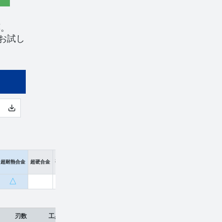
応。
お試し
超耐熱合金
超硬合金
硬脆材
△
刃数
工具材種
希望小売価格
販売価格