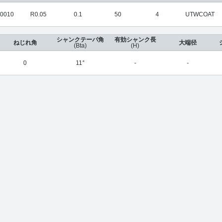
0010
R0.05
0.1
50
4
UTWCOAT
シャンクテーパ角
有効シャンク長
ねじれ角
大端径
(Bta)
(H)
0
11°
-
-