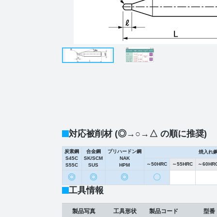
対応被削材 (◎→○→△ の順に推奨)
炭素鋼
合金鋼
プリハードン鋼
焼入れ
S45C
SK/SCM
NAK
～50HRC
～55HRC
～60HR
S55C
SUS
HPM
◎
◎
◎
〇
工具情報
製品写真
工具形状
製品コード
型番