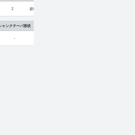
2
超硬合金
¥
12,120
¥
7,997
シャンクテーパ形状
-