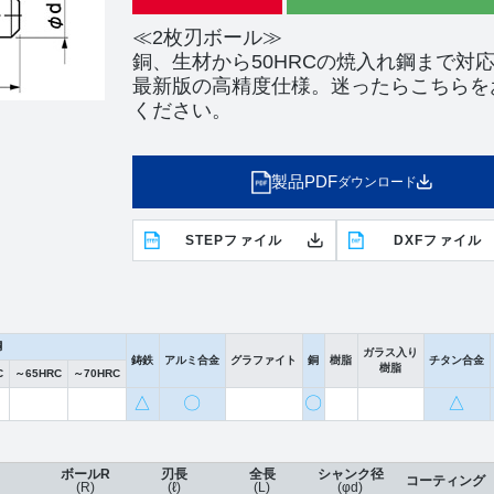
≪2枚刃ボール≫
銅、生材から50HRCの焼入れ鋼まで対
最新版の高精度仕様。迷ったらこちらを
ください。
製品PDF
ダウンロード
STEPファイル
DXFファイル
鋼
ガラス入り
鋳鉄
アルミ合金
グラファイト
銅
樹脂
チタン合金
樹脂
C
～65HRC
～70HRC
△
〇
〇
△
ボールR
刃長
全長
シャンク径
コーティング
(R)
(ℓ)
(L)
(φd)