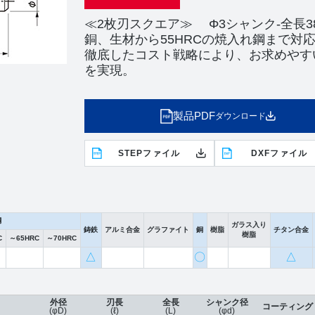
≪2枚刃スクエア≫ Φ3シャンク-全長3
銅、生材から55HRCの焼入れ鋼まで対
徹底したコスト戦略により、お求めやす
を実現。
製品PDF
ダウンロード
STEPファイル
DXFファイル
鋼
ガラス入り
鋳鉄
アルミ合金
グラファイト
銅
樹脂
チタン合金
樹脂
C
～65HRC
～70HRC
△
〇
△
外径
刃長
全長
シャンク径
コーティング
(φD)
(ℓ)
(L)
(φd)