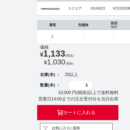
スクエア
26U0022
VCES2008
首径
溝長
先端角
(φd)
2
-
-
価格
1,133
¥
(税込)
1,030
¥
(税抜)
20以上
在庫(本) ：
数量(本) ：
10,000 円(税抜)以上で送料無料
営業日14:00までの注文受付分を当日出荷
カートに入れる
お気に入りに追加