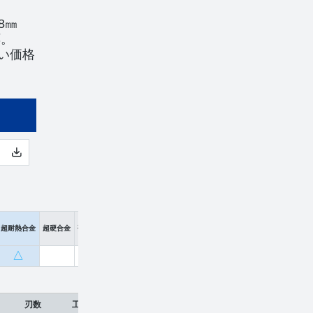
8㎜
応。
い価格
超耐熱合金
超硬合金
硬脆材
△
刃数
工具材種
希望小売価格
販売価格