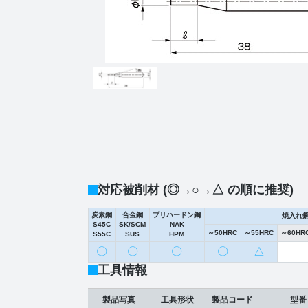
対応被削材 (◎→○→△ の順に推奨)
炭素鋼
合金鋼
プリハードン鋼
焼入れ
S45C
SK/SCM
NAK
～50HRC
～55HRC
～60HR
S55C
SUS
HPM
〇
〇
〇
〇
△
工具情報
製品写真
工具形状
製品コード
型番