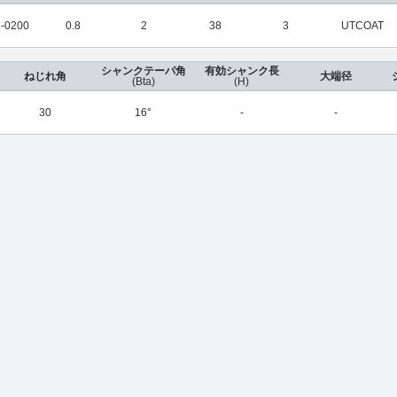
-0200
0.8
2
38
3
UTCOAT
シャンクテーパ角
有効シャンク長
ねじれ角
大端径
(Bta)
(H)
30
16°
-
-