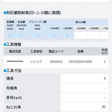
対応被削材表
(◎○△ の順に推奨)
炭素鋼
合金鋼
プリハードン鋼
焼入れ鋼
S45C
SK/SCM
NAK
～50HRC
～55HRC
～60HRC
～65HRC
～70HR
S55C
SUS
HPM
〇
〇
〇
〇
△
工具情報
外径
製品写真
工具形状
製品コード
型番
(φD)
スクエア
26U0031
VCES2020-0400
2
工具寸法
4
溝長
-
先端角
-
首径
(φd)
30
ねじれ角