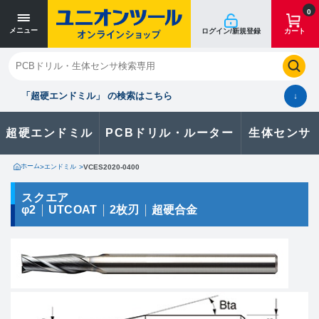
寸法単位 [mm]
寸法単位 [mm]
0
メニュー
ログイン/新規登録
カート
閉じる
お気に入り
クイックオーダー
購入履歴
「超硬エンドミル」 の検索はこちら
↓
超硬エンドミル
PCBドリル・ルーター
生体センサ
カタログのダウンロードや
製品に関するお問い合わせはこちら
ホーム
>
エンドミル
>
VCES2020-0400
お問い合わせ
スクエア
φ2
UTCOAT
2枚刃
超硬合金
カタログ一覧