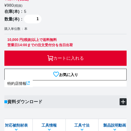
¥
980
(税抜)
在庫(本)
5
数量(本)
購入単位数
本
10,000 円(税抜)以上で送料無料
営業日14:00までの注文受付分を当日出荷
カートに入れる
お気に入り
特約店情報
資料ダウンロード
製品PDF
ダウンロード
対応被削材表
工具情報
工具寸法
製品説明動画
STEPファイル
DXFファイル