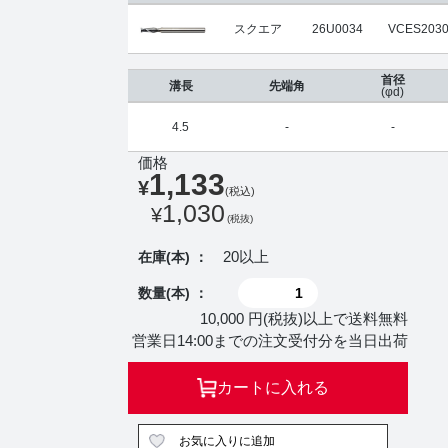
スクエア
26U0034
VCES2030
首径
溝長
先端角
(φd)
4.5
-
-
価格
1,133
¥
(税込)
1,030
¥
(税抜)
20以上
在庫(本) ：
数量(本) ：
10,000 円(税抜)以上で送料無料
営業日14:00までの注文受付分を当日出荷
カートに入れる
お気に入りに追加