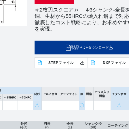
≪2枚刃スクエア≫ Φ3シャンク-全長3
銅、生材から55HRCの焼入れ鋼まで対
徹底したコスト戦略により、お求めやす
を実現。
製品PDF
ダウンロード
STEPファイル
DXFファイル
鋼
ガラス入り
鋳鉄
アルミ合金
グラファイト
銅
樹脂
チタン合金
樹脂
C
～65HRC
～70HRC
△
〇
△
外径
刃長
全長
シャンク径
コーティング
(φD)
(ℓ)
(L)
(φd)