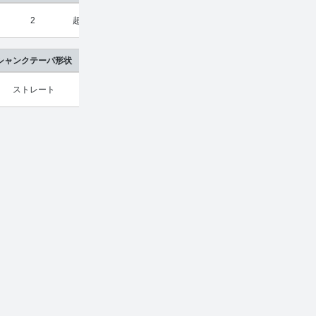
2
超硬合金
¥
1,720
¥
1,133
シャンクテーパ形状
ストレート