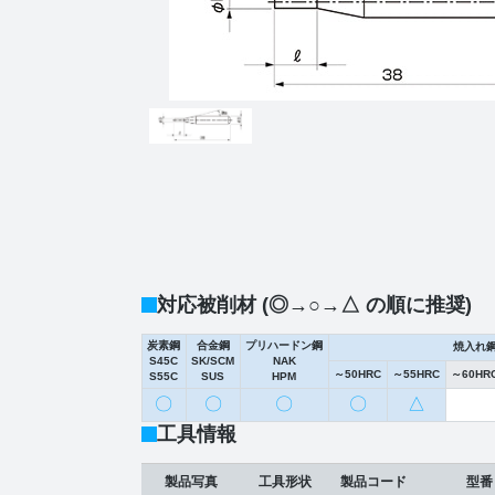
対応被削材 (◎→○→△ の順に推奨)
炭素鋼
合金鋼
プリハードン鋼
焼入れ
S45C
SK/SCM
NAK
～50HRC
～55HRC
～60HR
S55C
SUS
HPM
〇
〇
〇
〇
△
工具情報
製品写真
工具形状
製品コード
型番