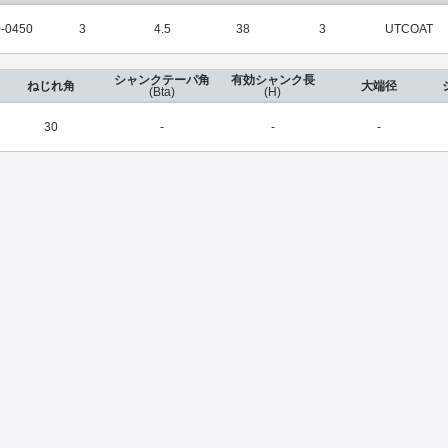
-0450
3
4.5
38
3
UTCOAT
シャンクテーパ角
有効シャンク長
ねじれ角
大端径
(Bta)
(H)
30
-
-
-