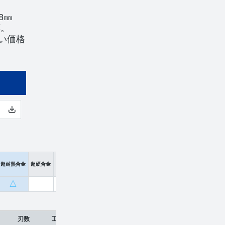
8㎜
応。
い価格
超耐熱合金
超硬合金
硬脆材
△
刃数
工具材種
希望小売価格
販売価格