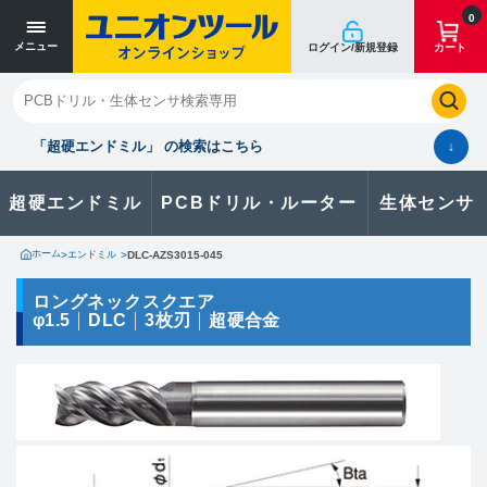
寸法単位 [mm]
寸法単位 [mm]
0
メニュー
ログイン/新規登録
カート
閉じる
お気に入り
クイックオーダー
購入履歴
「超硬エンドミル」 の検索はこちら
↓
超硬エンドミル
PCBドリル・ルーター
生体センサ
カタログのダウンロードや
製品に関するお問い合わせはこちら
ホーム
>
エンドミル
>
DLC-AZS3015-045
お問い合わせ
ロングネックスクエア
φ1.5
DLC
3枚刃
超硬合金
カタログ一覧