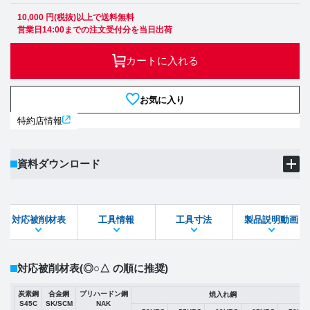
10,000 円(税抜)以上で送料無料
営業日14:00までの注文受付分を当日出荷
カートに入れる
お気に入り
特約店情報
資料ダウンロード
製品PDF
ダウンロード
対応被削材表
工具情報
工具寸法
製品説明動画
STEPファイル
DXFファイル
対応被削材表
(◎○△ の順に推奨)
炭素鋼
合金鋼
プリハードン鋼
焼入れ鋼
S45C
SK/SCM
NAK