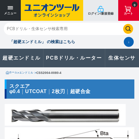
寸法単位 [mm]
寸法単位 [mm]
0
メニュー
ログイン/新規登録
カート
閉じる
お気に入り
クイックオーダー
購入履歴
「超硬エンドミル」 の検索はこちら
↓
超硬エンドミル
PCBドリル・ルーター
生体センサ
カタログのダウンロードや
製品に関するお問い合わせはこちら
ホーム
>
エンドミル
>
CSS2004-0080-4
お問い合わせ
スクエア
φ0.4
UTCOAT
2枚刃
超硬合金
カタログ一覧