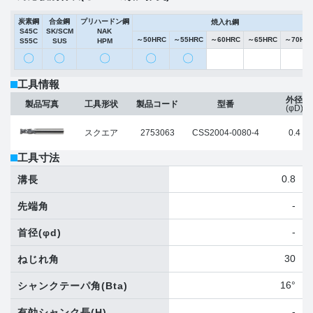
炭素鋼
合金鋼
プリハードン鋼
焼入れ鋼
S45C
SK/SCM
NAK
～50HRC
～55HRC
～60HRC
～65HRC
～70HR
S55C
SUS
HPM
〇
〇
〇
〇
〇
工具情報
外径
製品写真
工具形状
製品コード
型番
(φD)
スクエア
2753063
CSS2004-0080-4
0.4
工具寸法
0.8
溝長
-
先端角
-
首径
(φd)
30
ねじれ角
16°
シャンクテーパ角
(Bta)
-
有効シャンク長
(H)