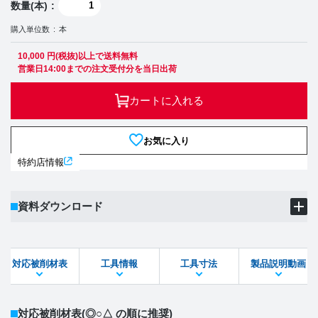
数量(本)
購入単位数
本
10,000 円(税抜)以上で送料無料
営業日14:00までの注文受付分を当日出荷
カートに入れる
お気に入り
特約店情報
資料ダウンロード
製品PDF
ダウンロード
対応被削材表
工具情報
工具寸法
製品説明動画
STEPファイル
DXFファイル
対応被削材表
(◎○△ の順に推奨)