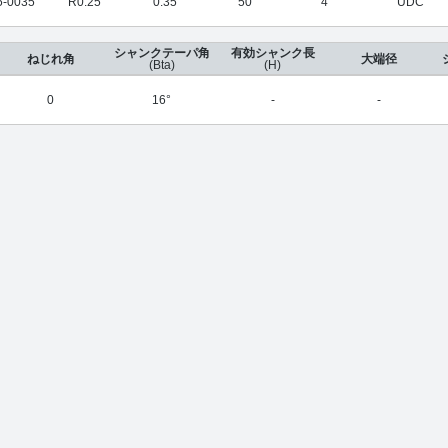
-0035
R0.25
0.35
50
4
UDC
シャンクテーパ角
有効シャンク長
ねじれ角
大端径
(Bta)
(H)
0
16°
-
-