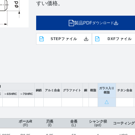
すい価格。
製品PDF
ダウンロード
STEPファイル
DXFファイル
鋼
ガラス入り
鋳鉄
アルミ合金
グラファイト
銅
樹脂
チタン合金
樹脂
C
～65HRC
～70HRC
△
ボールR
刃長
全長
シャンク径
コーティング
(R)
(ℓ)
(L)
(φd)