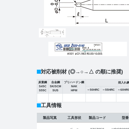
対応被削材 (◎→○→△ の順に推奨)
炭素鋼
合金鋼
プリハードン鋼
焼入れ
S45C
SK/SCM
NAK
～50HRC
～55HRC
～60HR
S55C
SUS
HPM
工具情報
製品写真
工具形状
製品コード
型番