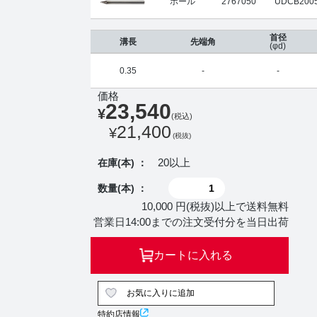
ボール
2767050
UDCB2005
首径
溝長
先端角
(φd)
0.35
-
-
価格
23,540
¥
(税込)
21,400
¥
(税抜)
20以上
在庫(本) ：
数量(本) ：
10,000 円(税抜)以上で送料無料
営業日14:00までの注文受付分を当日出荷
カートに入れる
お気に入りに追加
特約店情報