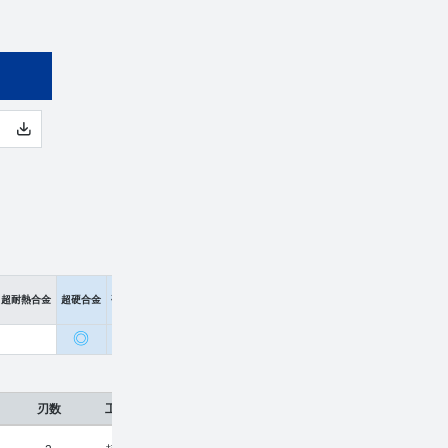
超耐熱合金
超硬合金
硬脆材
◎
〇
刃数
工具材種
希望小売価格
販売価格