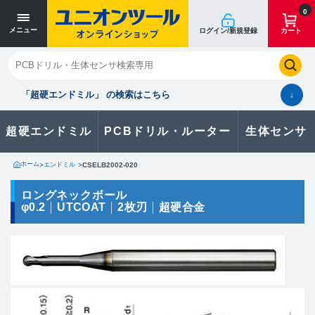
寸法単位 [mm]
寸法単位 [mm]
0
メニュー
ログイン/新規登録
カート
閉じる
お気に入り
クイックオーダー
購入履歴
「超硬エンドミル」 の検索はこちら
↓
超硬エンドミル
PCBドリル・ルーター
生体センサ
カタログのダウンロードや
製品に関するお問い合わせはこちら
ホーム
>
エンドミル
>
CSELB2002-020
お問い合わせ
ロングネックボール
φ0.2
UTCOAT
2枚刃
超硬合金
カタログ一覧