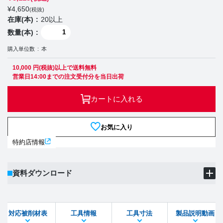
¥
4,650
(税抜)
在庫(本)
20以上
数量(本)
購入単位数
本
10,000 円(税抜)以上で送料無料
営業日14:00までの注文受付分を当日出荷
カートに入れる
お気に入り
特約店情報
資料ダウンロード
製品PDF
ダウンロード
対応被削材表
工具情報
工具寸法
製品説明動画
STEPファイル
DXFファイル