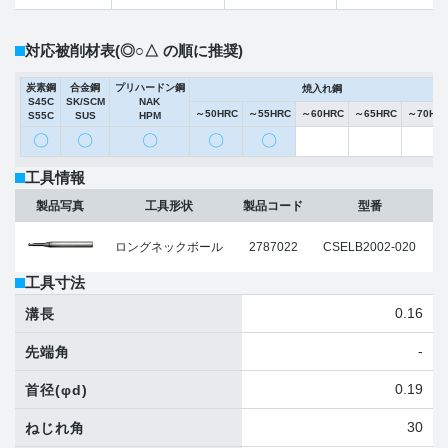
対応被削材表
(◎○△ の順に推奨)
炭素鋼
合金鋼
プリハードン鋼
焼入れ鋼
S45C
SK/SCM
NAK
～50HRC
～55HRC
～60HRC
～65HRC
～70HR
S55C
SUS
HPM
〇
〇
〇
〇
〇
工具情報
製品写真
工具形状
製品コード
型番
ロングネックボール
2787022
CSELB2002-020
工具寸法
0.16
溝長
-
先端角
0.19
首径
(φd)
30
ねじれ角