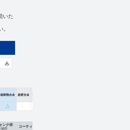
続いた
い。
超耐熱合金
超硬合金
硬脆材
△
ャンク径
コーティング
刃数
工具材種
希望小売価格
販売
(φd)