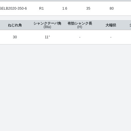
SELB2020-350-6
R1
1.6
35
80
シャンクテーパ角
有効シャンク長
ねじれ角
大端径
(Bta)
(H)
30
11°
-
-