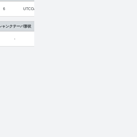
6
UTCOAT
2
超硬合金
¥
10,120
¥
6,6
シャンクテーパ形状
-