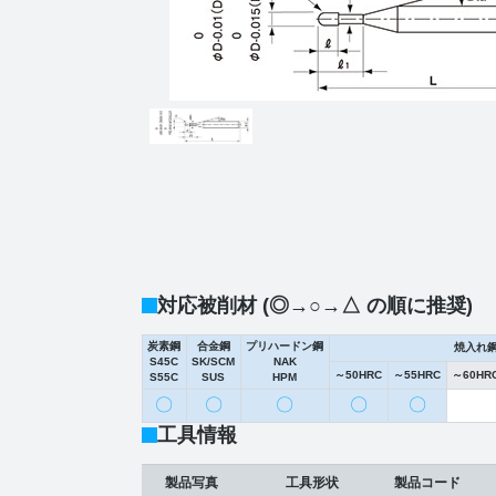
対応被削材 (◎→○→△ の順に推奨)
炭素鋼
合金鋼
プリハードン鋼
焼入れ
S45C
SK/SCM
NAK
～50HRC
～55HRC
～60HR
S55C
SUS
HPM
〇
〇
〇
〇
〇
工具情報
製品写真
工具形状
製品コード