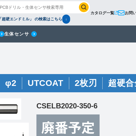
カタログ一覧
お問
「超硬エンドミル」 の検索はこちら
↓
生体センサ
φ2
UTCOAT
2枚刃
超硬合
CSELB2020-350-6