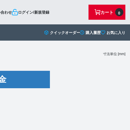
カート
い合わせ
ログイン/新規登録
0
クイックオーダー
購入履歴
お気に入り
寸法単位 [mm]
金