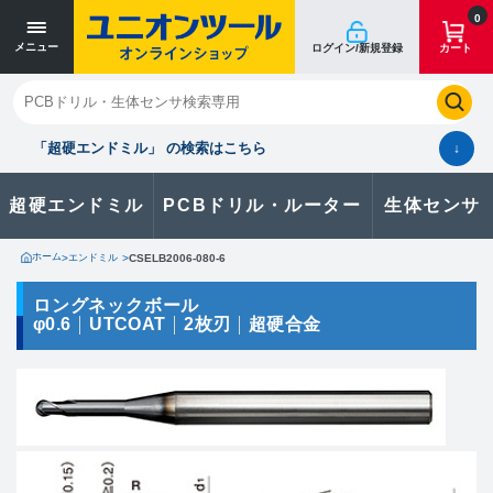
寸法単位 [mm]
寸法単位 [mm]
0
メニュー
ログイン/新規登録
カート
閉じる
お気に入り
クイックオーダー
購入履歴
「超硬エンドミル」 の検索はこちら
↓
超硬エンドミル
PCBドリル・ルーター
生体センサ
カタログのダウンロードや
製品に関するお問い合わせはこちら
ホーム
>
エンドミル
>
CSELB2006-080-6
お問い合わせ
ロングネックボール
φ0.6
UTCOAT
2枚刃
超硬合金
カタログ一覧