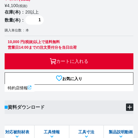
¥
4,100
(税抜)
在庫(本)
20以上
数量(本)
購入単位数
本
10,000 円(税抜)以上で送料無料
営業日14:00までの注文受付分を当日出荷
カートに入れる
お気に入り
特約店情報
資料ダウンロード
製品PDF
ダウンロード
対応被削材表
工具情報
工具寸法
製品説明動画
STEPファイル
DXFファイル