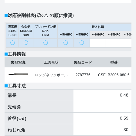
対応被削材表
(◎○△ の順に推奨)
炭素鋼
合金鋼
プリハードン鋼
焼入れ鋼
S45C
SK/SCM
NAK
～50HRC
～55HRC
～60HRC
～65HRC
～70HR
S55C
SUS
HPM
〇
〇
〇
〇
〇
工具情報
製品写真
工具形状
製品コード
型番
ロングネックボール
2787776
CSELB2006-080-6
工具寸法
0.48
溝長
-
先端角
0.59
首径
(φd)
30
ねじれ角