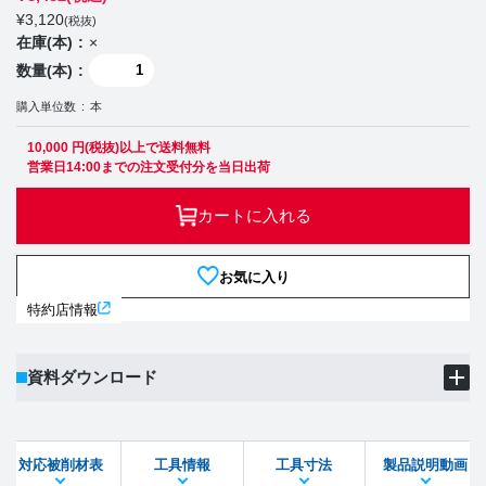
¥
3,120
(税抜)
在庫(本)
×
数量(本)
購入単位数
本
10,000 円(税抜)以上で送料無料
営業日14:00までの注文受付分を当日出荷
カートに入れる
お気に入り
特約店情報
資料ダウンロード
製品PDF
ダウンロード
対応被削材表
工具情報
工具寸法
製品説明動画
STEPファイル
DXFファイル