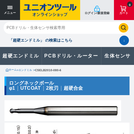
寸法単位 [mm]
寸法単位 [mm]
0
メニュー
ログイン/新規登録
カート
閉じる
お気に入り
クイックオーダー
購入履歴
「超硬エンドミル」 の検索はこちら
↓
超硬エンドミル
PCBドリル・ルーター
生体センサ
カタログのダウンロードや
製品に関するお問い合わせはこちら
ホーム
>
エンドミル
>
CSELB2010-080-6
お問い合わせ
ロングネックボール
φ1
UTCOAT
2枚刃
超硬合金
カタログ一覧