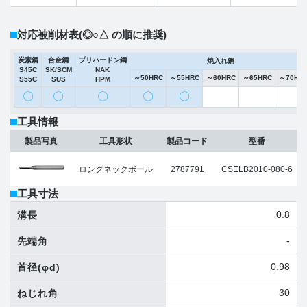
対応被削材表
(◎○△ の順に推奨)
炭素鋼
合金鋼
プリハードン鋼
焼入れ鋼
S45C
SK/SCM
NAK
～50HRC
～55HRC
～60HRC
～65HRC
～70HR
S55C
SUS
HPM
〇
〇
〇
〇
〇
工具情報
製品写真
工具形状
製品コード
型番
ロングネックボール
2787791
CSELB2010-080-6
工具寸法
0.8
溝長
-
先端角
0.98
首径
(φd)
30
ねじれ角