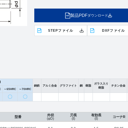
製品PDF
ダウンロード
STEPファイル
DXFファイル
鋼
ガラス入り
鋳鉄
アルミ合金
グラファイト
銅
樹脂
チタン合金
樹脂
C
～65HRC
～70HRC
〇
〇
外径
刃長
有効長
型番
コーナR
(φD)
(ℓ)
(ℓ)