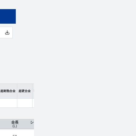
超耐熱合金
超硬合金
硬脆材
全長
シャンク径
コーティング
刃数
工具材種
希
(L)
(φd)