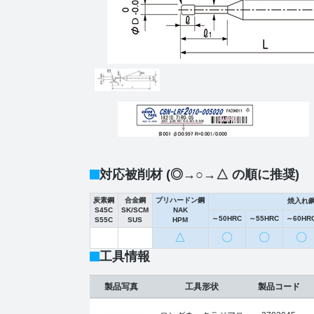
対応被削材 (◎→○→△ の順に推奨)
炭素鋼
合金鋼
プリハードン鋼
焼入れ
S45C
SK/SCM
NAK
～50HRC
～55HRC
～60HR
S55C
SUS
HPM
△
〇
〇
〇
工具情報
製品写真
工具形状
製品コード