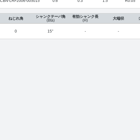
CBN-LRF2006-005015
0.6
0.3
1.5
R0.05
シャンクテーパ角
有効シャンク長
ねじれ角
大端径
(Bta)
(H)
0
15°
-
-