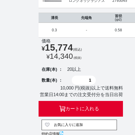
ロングネックラジアス
2793045
首径
溝長
先端角
(φd)
0.3
-
0.58
価格
15,774
¥
(税込)
14,340
¥
(税抜)
20以上
在庫(本) ：
数量(本) ：
10,000 円(税抜)以上で送料無料
営業日14:00までの注文受付分を当日出荷
カートに入れる
お気に入りに追加
特約店情報