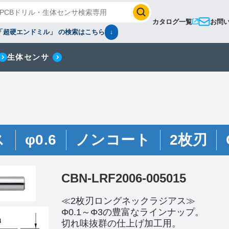
カタログ一覧
お問
「超硬エンドミル」 の検索はこちら
↓
生体センサ
ス
φ0.6
ノンコート
2枚刃
CBN-LRF2006-005015
≪2枚刃ロングネックラジアス≫
Φ0.1～Φ3の豊富なラインナップ。
切れ味抜群の仕上げ加工用。