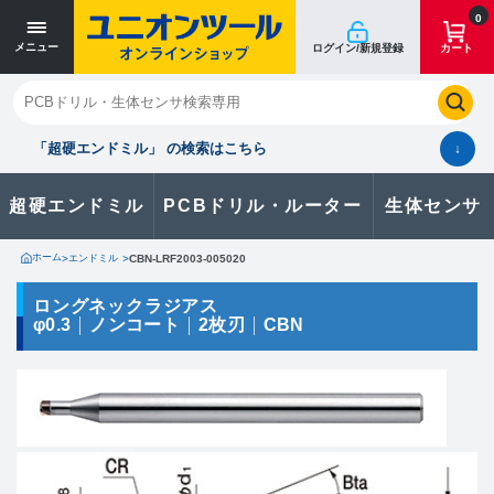
寸法単位 [mm]
寸法単位 [mm]
0
メニュー
ログイン/新規登録
カート
閉じる
お気に入り
クイックオーダー
購入履歴
「超硬エンドミル」 の検索はこちら
↓
超硬エンドミル
PCBドリル・ルーター
生体センサ
カタログのダウンロードや
製品に関するお問い合わせはこちら
ホーム
>
エンドミル
>
CBN-LRF2003-005020
お問い合わせ
ロングネックラジアス
φ0.3
ノンコート
2枚刃
CBN
カタログ一覧