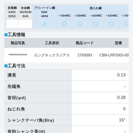
炭素鋼
合金鋼
プリハードン鋼
焼入れ鋼
S45C
SK/SCM
NAK
～50HRC
～55HRC
～60HRC
～65HRC
～70HR
S55C
SUS
HPM
△
〇
〇
〇
〇
〇
工具情報
製品写真
工具形状
製品コード
型番
ロングネックラジアス
2793093
CBN-LRF2003-0050
工具寸法
0.13
溝長
-
先端角
0.28
首径
(φd)
0
ねじれ角
15°
シャンクテーパ角
(Bta)
-
有効シャンク長
(H)