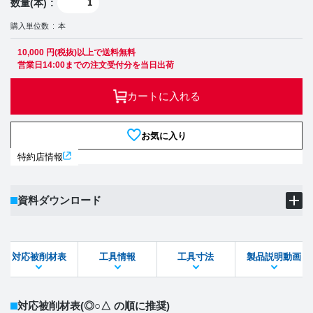
数量(本)
購入単位数
本
10,000 円(税抜)以上で送料無料
営業日14:00までの注文受付分を当日出荷
カートに入れる
お気に入り
特約店情報
資料ダウンロード
製品PDF
ダウンロード
対応被削材表
工具情報
工具寸法
製品説明動画
STEPファイル
DXFファイル
対応被削材表
(◎○△ の順に推奨)