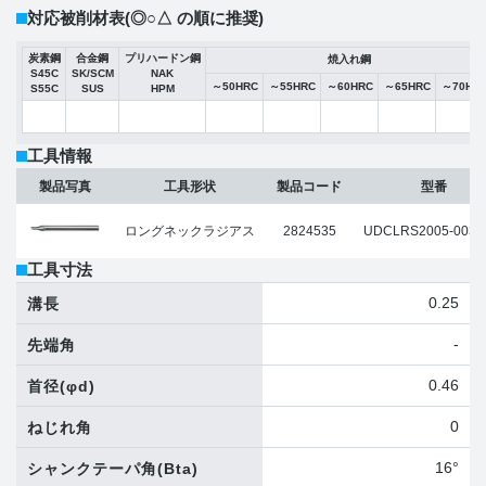
対応被削材表
(◎○△ の順に推奨)
炭素鋼
合金鋼
プリハードン鋼
焼入れ鋼
S45C
SK/SCM
NAK
～50HRC
～55HRC
～60HRC
～65HRC
～70HR
S55C
SUS
HPM
工具情報
製品写真
工具形状
製品コード
型番
ロングネックラジアス
2824535
UDCLRS2005-003-
工具寸法
0.25
溝長
-
先端角
0.46
首径
(φd)
0
ねじれ角
16°
シャンクテーパ角
(Bta)