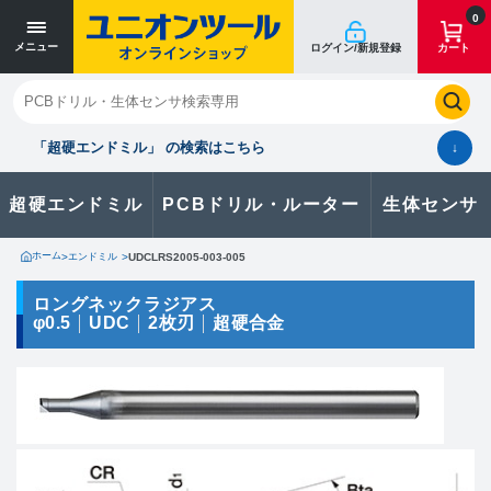
寸法単位 [mm]
寸法単位 [mm]
0
メニュー
ログイン/新規登録
カート
閉じる
お気に入り
クイックオーダー
購入履歴
「超硬エンドミル」 の検索はこちら
↓
超硬エンドミル
PCBドリル・ルーター
生体センサ
カタログのダウンロードや
製品に関するお問い合わせはこちら
ホーム
>
エンドミル
>
UDCLRS2005-003-005
お問い合わせ
ロングネックラジアス
φ0.5
UDC
2枚刃
超硬合金
カタログ一覧