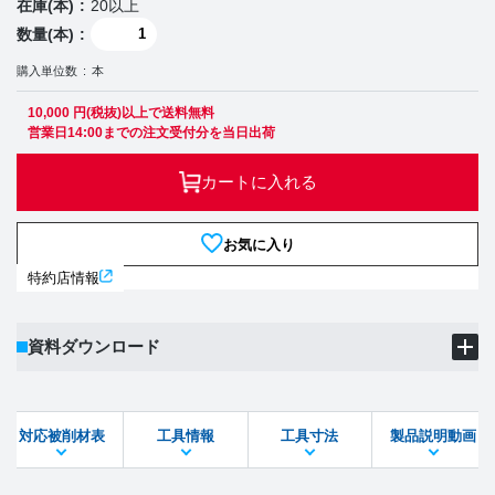
在庫(本)
20以上
数量(本)
購入単位数
本
10,000 円(税抜)以上で送料無料
営業日14:00までの注文受付分を当日出荷
カートに入れる
お気に入り
特約店情報
資料ダウンロード
製品PDF
ダウンロード
対応被削材表
工具情報
工具寸法
製品説明動画
STEPファイル
DXFファイル