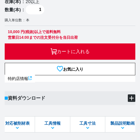
在庫(本)
20以上
数量(本)
購入単位数
本
10,000 円(税抜)以上で送料無料
営業日14:00までの注文受付分を当日出荷
カートに入れる
お気に入り
特約店情報
資料ダウンロード
製品PDF
ダウンロード
対応被削材表
工具情報
工具寸法
製品説明動画
STEPファイル
DXFファイル