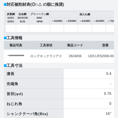
対応被削材表
(◎○△ の順に推奨)
炭素鋼
合金鋼
プリハードン鋼
焼入れ鋼
S45C
SK/SCM
NAK
～50HRC
～55HRC
～60HRC
～65HRC
～70HR
S55C
SUS
HPM
工具情報
製品写真
工具形状
製品コード
型番
ロングネックラジアス
2824836
UDCLRS2008-003-
工具寸法
0.4
溝長
-
先端角
0.76
首径
(φd)
0
ねじれ角
16°
シャンクテーパ角
(Bta)