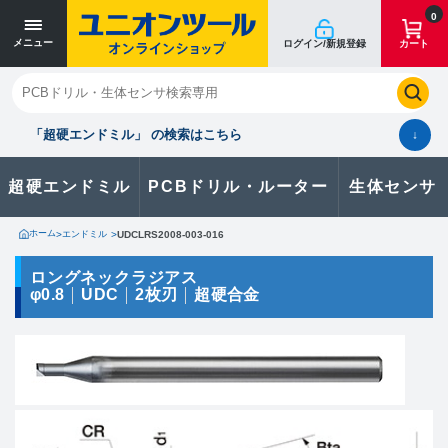
寸法単位 [mm]
寸法単位 [mm]
0
メニュー
ログイン/新規登録
カート
閉じる
お気に入り
クイックオーダー
購入履歴
「超硬エンドミル」 の検索はこちら
↓
超硬エンドミル
PCBドリル・ルーター
生体センサ
カタログのダウンロードや
製品に関するお問い合わせはこちら
ホーム
>
エンドミル
>
UDCLRS2008-003-016
お問い合わせ
ロングネックラジアス
φ0.8
UDC
2枚刃
超硬合金
カタログ一覧