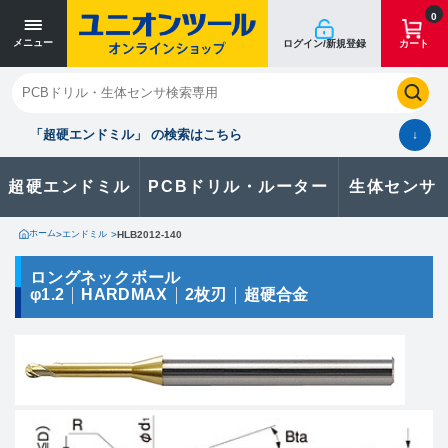
寸法単位 [mm]
寸法単位 [mm]
0
メニュー
ログイン/新規登録
カート
閉じる
お気に入り
クイックオーダー
購入履歴
「超硬エンドミル」 の検索はこちら
↓
超硬エンドミル
PCBドリル・ルーター
生体センサ
カタログのダウンロードや
製品に関するお問い合わせはこちら
ホーム
>
エンドミル
>
HLB2012-140
お問い合わせ
ロングネックボール
φ1.2
HARDMAX
2枚刃
超硬合金
カタログ一覧