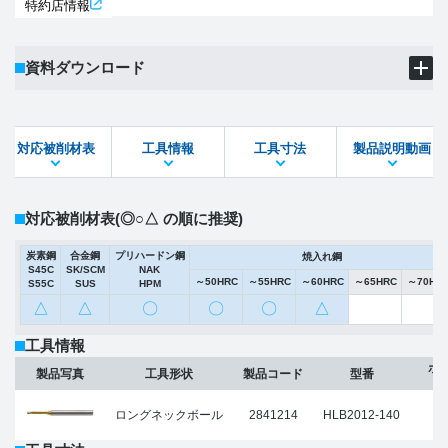
特約店情報
資料ダウンロード
製品PDF
ダウンロード
対応被削材表
工具情報
工具寸法
製品説明動画
STEPファイル
DXFファイル
対応被削材表
(◎○△ の順に推奨)
炭素鋼
合金鋼
プリハードン鋼
焼入れ鋼
S45C
SK/SCM
NAK
～50HRC
～55HRC
～60HRC
～65HRC
～70HR
S55C
SUS
HPM
△
△
〇
〇
〇
△
工具情報
ボ
製品写真
工具形状
製品コード
型番
(
ロングネックボール
2841214
HLB2012-140
R