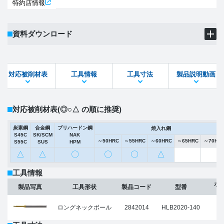
特約店情報
資料ダウンロード
製品PDF
ダウンロード
対応被削材表
工具情報
工具寸法
製品説明動画
STEPファイル
DXFファイル
対応被削材表
(◎○△ の順に推奨)
炭素鋼
合金鋼
プリハードン鋼
焼入れ鋼
S45C
SK/SCM
NAK
～50HRC
～55HRC
～60HRC
～65HRC
～70HR
S55C
SUS
HPM
△
△
〇
〇
〇
△
工具情報
ボ
製品写真
工具形状
製品コード
型番
(
ロングネックボール
2842014
HLB2020-140