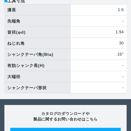
工具寸法
1.6
溝長
-
先端角
1.94
首径
(φd)
30
ねじれ角
16°
シャンクテーパ角
(Bta)
-
有効シャンク長
(H)
-
大端径
-
シャンクテーパ形状
カタログのダウンロードや
製品に関するお問い合わせはこちら