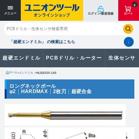
寸法単位 [mm]
寸法単位 [mm]
0
メニュー
ログイン/新規登録
カート
閉じる
お気に入り
クイックオーダー
購入履歴
「超硬エンドミル」 の検索はこちら
↓
超硬エンドミル
PCBドリル・ルーター
生体センサ
カタログのダウンロードや
製品に関するお問い合わせはこちら
ホーム
>
エンドミル
>
HLB2020-140
お問い合わせ
ロングネックボール
φ2
HARDMAX
2枚刃
超硬合金
カタログ一覧